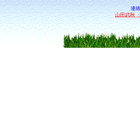
連
山田武秋 ： sa