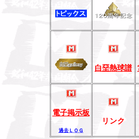
白堊熱球譜
電子掲示板
リンク
過去ＬＯＧ