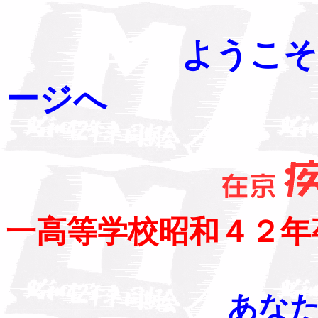
ようこそ
ージへ
一高等学校昭和４２年
あなた