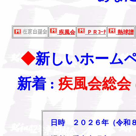
疾風会
ＰＲｺｰﾅ
熱球譜
◆
新しいホーム
新着 :
疾風会総会
日時 ２０２６年（令和８