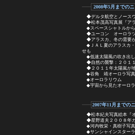
2008年5月までの
◆デルタ航空とノースウ
◆松本茂高写真展『アラスカ～
◆スペースシャトルから
◆ユーコン オーロラツ
◆アラスカ、冬の需要
◆ＪＡＬ夏のアラスカ・
せも
◆低速太陽風の吹き出し
◆自然の襲撃：２０１１
◆２０１１年太陽嵐が地
◆谷角 靖オーロラ写真展『the 
◆オーロラリウム
◆宇宙から見たオーロラ
2007年11月までの
◆松本紀夫写真絵本『オ
◆星野道夫２００８年カ
◆河内牧栄・真樹子写真
◆サンシャインスターラ