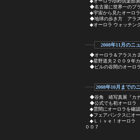
◆オーロラゆめ倶楽部第
◆名古屋に世界一のプラ
◆宇宙から見たオーロラ
◆地球の歩き方 アラス
◆オーロラ ウォッチング
2008年11月のニ
◆オーロラ＆アラスカ２
◆星野道夫２００９年カ
◆ビルの谷間のオーロ
2008年10月までの
◆谷角 靖写真展『カナ
◆公式でも初オーロラ
◆雲間にオーロラを確
◆フェアバンクスにオー
◆Ｌｉｖｅ！オーロラ 
００７