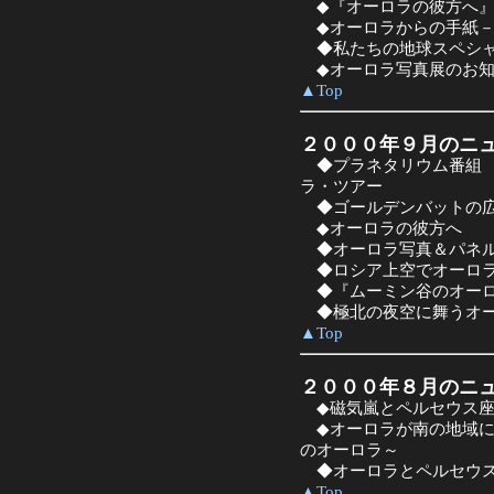
◆『オーロラの彼方へ』
◆オーロラからの手紙－
◆私たちの地球スペシャ
◆オーロラ写真展のお知
▲Top
２０００年９月のニ
◆プラネタリウム番組 
ラ・ツアー
◆ゴールデンバットの
◆オーロラの彼方へ
◆オーロラ写真＆パネル
◆ロシア上空でオーロ
◆『ムーミン谷のオーロ
◆極北の夜空に舞うオ
▲Top
２０００年８月のニ
◆磁気嵐とペルセウス座
◆オーロラが南の地域に
のオーロラ～
◆オーロラとペルセウス
▲Top