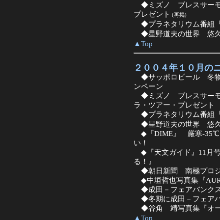
◆ミズノ ブレスサーモ・
プレゼント
(再掲)
◆プラネタリウム番組『
◆星野道夫の世界 悠久
▲Top
２００４年１０月の
◆サッポロビール 冬物
ンペーン
◆ミズノ ブレスサーモ
ラ・ツアー・プレゼント
◆プラネタリウム番組『
◆星野道夫の世界 悠久の
◆『DIME』 厳寒-3
い！
◆『天文ガイド』11月
る！』
◆朝日新聞 南極プロジ
◆中垣哲也写真集『AURO
◆成田－フェアバンクス
◆冬期に成田－フェアバ
◆谷角 靖写真集『オー
▲Top