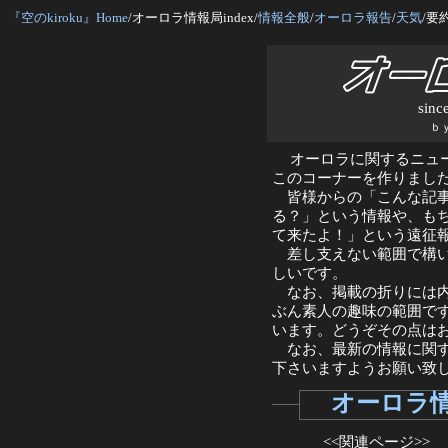
『空のkiroku』Home
/オーロラ情報局index/
情報全般
/
オーロラ報告
/
天気
/要
sinc
ｂ
オーロラに関するニュ
このコーナーを作りまし
皆様からの「こんな記事
る？」という情報や、も
て来たよ！」という遠征
差し支えない範囲で構い
しいです。
なお、掲載の折りには内
ぶん素人の趣味の範囲で
います。どうぞその点は
なお、最新の情報に関す
下さいますようお願い致
オーロラ
<<関連ページ>>