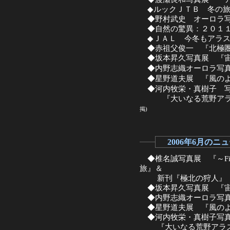
◆ルックＪＴＢ 冬の旅
◆野村武史 オーロラ写
◆自然の驚異：２０１１
◆ＪＡＬ 今冬もアラス
◆赤祖父俊一 『北極圏
◆坂本昇久写真展 『宙風(
◆内野志織オーロラ写真
◆星野道夫展 『風のよ
◆
河内牧栄・真樹子 
『大いなる荒野アラス
掲)
2006年6月のニ
◆椎名誠写真展 『～Fin
旅』＆
新刊『極北の狩人』
◆坂本昇久写真展 『宙風
◆内野志織オーロラ写真
◆星野道夫展 『風のよ
◆河内牧栄・真樹子写
『大いなる荒野アラス