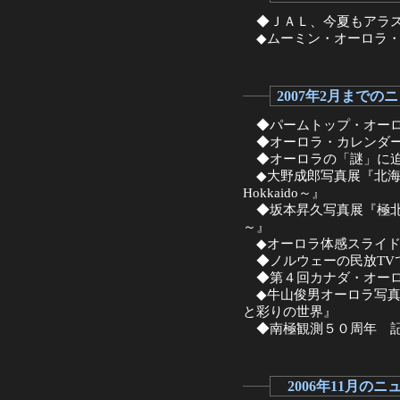
◆ＪＡＬ、今夏もアラス
◆ムーミン・オーロラ・
2007年2月までの
◆パームトップ・オーロ
◆オーロラ・カレンダ
◆オーロラの「謎」に迫
◆大野成郎写真展『北海道 冬の
Hokkaido～』
◆坂本昇久写真展『極北
～』
◆オーロラ体感スライド
◆ノルウェーの民放TV
◆第４回カナダ・オーロ
◆牛山俊男オーロラ写真
と彩りの世界』
◆南極観測５０周年 記
2006年11月のニ