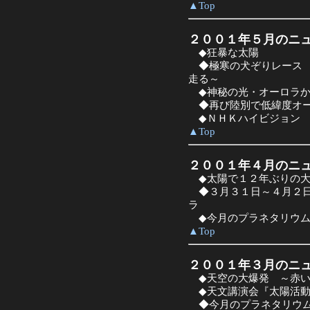
▲Top
２００１年５月のニ
◆狂暴な太陽
◆極寒の犬ぞりレース 
走る～
◆神秘の光・オーロラか
◆再び陸別で低緯度オ
◆ＮＨＫハイビジョン 
▲Top
２００１年４月のニ
◆太陽で１２年ぶりの大
◆３月３１日～４月２日
ラ
◆今月のプラネタリウム
▲Top
２００１年３月のニ
◆天空の大爆発 ～赤い
◆天文講演会『太陽活動
◆今月のプラネタリウム