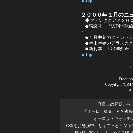
▲Top
２０００年１月のニ
◆ファンタジア／２０
◆講談社 『週刊地球旅
～
◆１月中旬のフィンラン
◆年末年始のアラスカと
◆新刊本 上出洋介著『
▲Top
『空
Produce
Copyright (C)
Al
容量上の問題から、
「オーロラ観光 その夜授
オーロラ・ウォッチング
CSSをお勉強中。ちょこっとイジって
行間を120%に、リンクもCSSで