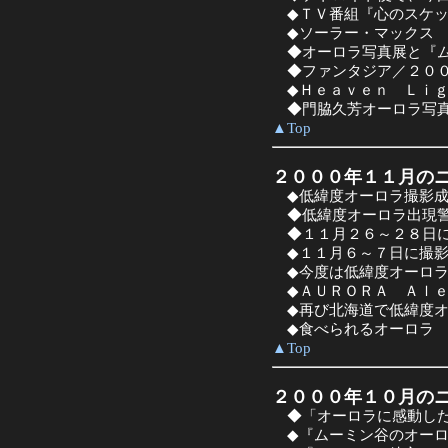
◆ＴＶ番組『心のスケッ
◆ソーラー・マックス 
◆オーロラ写真展と『ム
◆ファンタジア／２００
◆Ｈｅａｖｅｎ Ｌｉｇ
◆門脇久芳オーロラ写
▲Top
２０００年１１月の
◆低緯度オーロラ撮影成
◆低緯度オーロラ出現
◆１１月２６～２８日に
◆１１月６～７日に撮影
◆今度は低緯度オーロラ
◆ＡＵＲＯＲＡ Ａｌｅ
◆再び北海道で低緯度オ
◆食べられるオーロラ
▲Top
２０００年１０月の
◆「オーロラに感動した
◆『ムーミン谷のオーロ