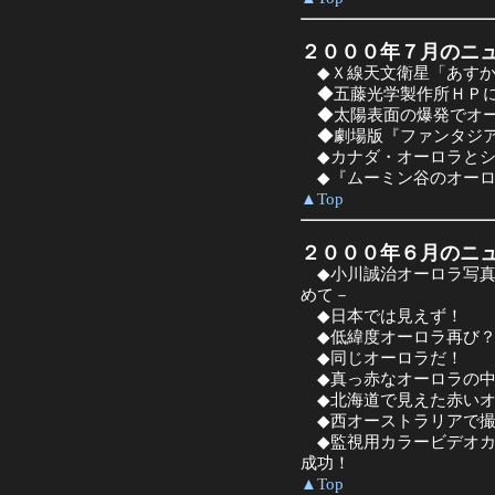
２０００年７月のニ
◆Ｘ線天文衛星「あすか
◆五藤光学製作所ＨＰに
◆太陽表面の爆発でオー
◆劇場版『ファンタジア
◆カナダ・オーロラとシ
◆『ムーミン谷のオーロ
▲Top
２０００年６月のニ
◆小川誠治オーロラ写真
めて－
◆日本では見えず！
◆低緯度オーロラ再び？
◆同じオーロラだ！
◆真っ赤なオーロラの中
◆北海道で見えた赤いオ
◆西オーストラリアで撮
◆監視用カラービデオカ
成功！
▲Top