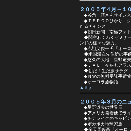
２００５年４月～１
◆谷角 靖さんサイン入
◆ＴＥＰＣＯひかり ク
たるチャンス
◆朝日新聞『南極フォト
◆関空わくわくセミナー
ンドの様々な魅力』
◆赤祖父俊一氏『オーロ
◆米国滞在先住所の事前
◆悠久の大地 星野道夫
◆ＪＡＬ 今冬もアラス
◆朝だ！生だ旅サラダ 
◆ＮＷの無料受託手荷物
◆オーロラ旅物語
▲Top
２００５年３月のニ
◆星野道夫の世界展
◆アメリカ発着便でライ
◆チナレイクのキャビン
◆ポカポカ地球家族
◆全天周映画『オーロラ