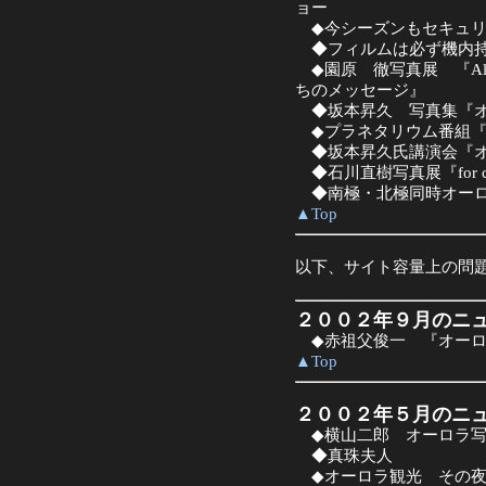
ョー
◆今シーズンもセキュリ
◆フィルムは必ず機内持
◆園原 徹写真展 『Alask
ちのメッセージ』
◆坂本昇久 写真集『オ
◆プラネタリウム番組『
◆坂本昇久氏講演会『オ
◆石川直樹写真展『for circ
◆南極・北極同時オー
▲Top
以下、サイト容量上の問題か
２００２年９月のニ
◆赤祖父俊一 『オーロ
▲Top
２００２年５月のニ
◆横山二郎 オーロラ写
◆真珠夫人
◆オーロラ観光 その夜