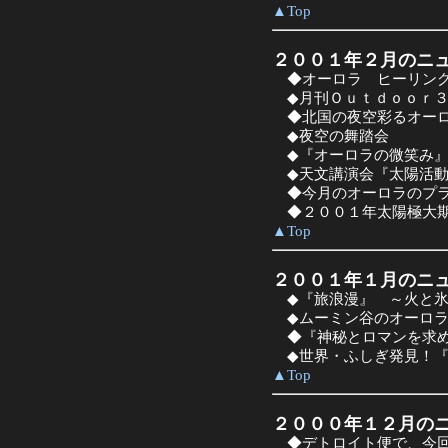
▲Top
２００１年２月のニ
◆オーロラ ヒーリング
◆月刊Ｏｕｔｄｏｏｒ３
◆北国の夜空彩るオーロ
◆夜空の舞踏会
◆『オーロラの微笑み』
◆天文講演会『太陽活動
◆今月のオーロラのプラ
◆２００１年太陽極大期
▲Top
２００１年１月のニ
◆『旅浪漫』 ～火と氷
◆ムーミン谷のオーロラ
◆『神秘とロマンを求め
◆世界・ふしぎ発見！『
▲Top
２０００年１２月の
◆デトロイト便で、今回