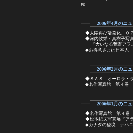
掲)
2006年4月のニ
◆太陽再び活発化、０７
◆河内牧栄・真樹子写
『大いなる荒野アラス
◆お得意さまは日本人 
2006年2月のニ
◆ＳＡＳ オーロラ・ラ
◆名作写真館 第４巻 
2006年1月のニ
◆名作写真館 第４巻 
◆松本紀夫写真展『アラ
◆カナダの秘境 ナハニ