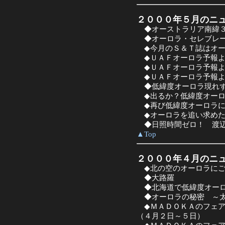
２０００年５月のニ
◆オーストラリア南緯３
◆オーロラ・セレブレー
◆今月のＳ＆Ｔ誌はオー
◆ＵＡＦオーロラ予報よ
◆ＵＡＦオーロラ予報よ
◆ＵＡＦオーロラ予報よ
◆低緯度オーロラ現れ
◆出るか？低緯度オーロ
◆再び低緯度オーロラに
◆オーロラを追い求めた
◆日照時間ゼロ！ 渡辺
▲Top
２０００年４月のニ
◆北の空のオーロラにご
◆大路羅
◆北海道で低緯度オー
◆オーロラの秘密 ～太
◆ＭＡＤＯＫＡのフェア
（４月２日～５日）