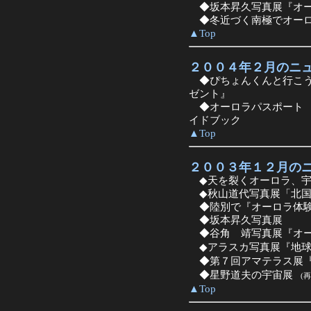
◆坂本昇久写真展『オー
◆冬近づく南極でオーロ
▲Top
２００４年２月のニ
◆ぴちょんくんと行こう
ゼント』
◆オーロラパスポート 
イドブック
▲Top
２００３年１２月の
◆天を裂くオーロラ、宇
◆秋山道代写真展「北国
◆陸別で『オーロラ体験
◆坂本昇久写真展
◆谷角 靖写真展『オー
◆アラスカ写真展『地球
◆第７回アマテラス展『
◆星野道夫の宇宙展
(再
▲Top