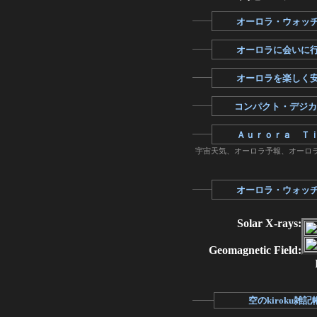
オーロラ・ウォッ
オーロラに会いに
オーロラを楽しく
コンパクト・デジカ
Ａｕｒｏｒａ Ｔ
宇宙天気、オーロラ予報、オーロ
オーロラ・ウォッ
Solar X-rays:
Geomagnetic Field:
空のkiroku雑記