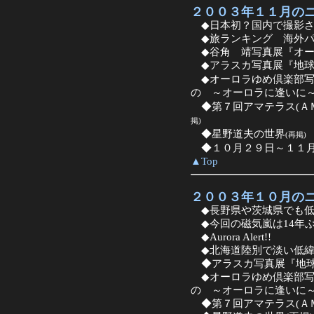
２００３年１１月の
◆日本初？国内で撮影さ
◆旅ランキング 海外パ
◆谷角 靖写真展『オー
◆アラスカ写真展『地球
◆オーロラゆめ倶楽部写
の ～オーロラに逢いに
◆第７回アマテラス(Ａ
掲)
◆星野道夫の世界
(再掲)
◆１０月２９日～１１月
▲Top
２００３年１０月の
◆長野県や茨城県でも低
◆今回の磁気嵐は14年ぶ
◆Aurora Alert!!
◆北海道陸別で淡い低緯
◆アラスカ写真展『地球
◆オーロラゆめ倶楽部写
の ～オーロラに逢いに
◆第７回アマテラス(Ａ