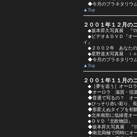
◆今月のプラネタリウム
▲Top
２００１年１２月の
◆坂本昇久写真展 『The Danc
◆ビデオ＆ＤＶＤ『オー
イ』
◆２００２年 あなたの
◆星野道夫写真展 ｉｎ
◆今月のプラネタリウム
▲Top
２００１年１１月の
◆［夢を追う］オーロラ
◆オーロラ 滋賀・信楽
◆普通で写るの？ オー
◆ひっそり赤い彩り、長
◆
形変えぬタイプを初
◆北米南部に低緯度オー
◆ＤＶＤ『北欧物語』 Scand
◆坂本昇久写真展 『The Danc
◆南北両極で同時にオー