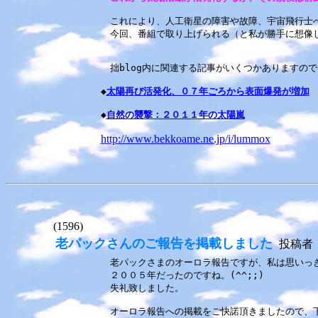
これにより、人工衛星の障害や故障、宇宙飛行士へ
今回、番組で取り上げられる（と私が勝手に想像し
拙blog内に関連する記事がいくつかありますの
◆
太陽再び活発化、０７年ごろから表面爆発が増加
◆
自然の襲撃：２０１１年の太陽嵐
http://www.bekkoame.ne.jp/i/lummox
(1596)
老パックさんのご報告を掲載しました
投稿者
老パックさまのオーロラ報告ですが、私は思いっ
２００５年だったのですね。(^^;;)
失礼致しました。
オーロラ報告への掲載をご快諾頂きましたので、