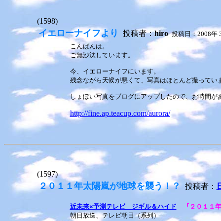
(1598)
イエローナイフより
投稿者：
hiro
投稿日：2008年 3
こんばんは。
ご無沙汰しています。
今、イエローナイフにいます。
残念ながら天候が悪くて、写真はほとんど撮ってい
しょぼい写真をブログにアップしたので、お時間が
http://fine.ap.teacup.com/aurora/
(1597)
２０１１年太陽嵐が地球を襲う！？
投稿者：
近未来×予測テレビ ジギル＆ハイド
『２０１１
朝日放送、テレビ朝日（系列）