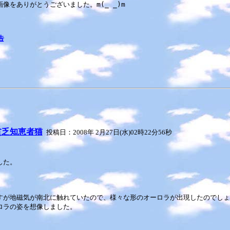
をありがとうございました。m(_ _)m
告
貧乏知恵者猫
投稿日：2008年 2月27日(水)02時22分56秒
した。
が地磁気が南北に触れていたので、様々な形のオーロラが出現したのでしょ
ロラの姿を想像しました。