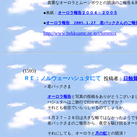
貴重なオーロラとムーンボウとの競演のご報告＆画像
◆表紙：
オーロラ報告２００４－２００５
◆
オーロラ報告 2005.1.27 老パックさんのご報
http://www.bekkoame.ne.jp/i/lummox
(1595)
ＲＥ：ノルウェーハシュタにて
投稿者：
日蝕
＞老パックさま
オーロラ報告
と写真の投稿をありがとうございま
ハシュタへはご旅行で行かれたのですか？
それとも在住でいらっしゃるのでしょうか。
１月２７～２８日は大きな幅ではなかったようです
老パックさまのご報告から、夜空を駆け回るオー
それにしても、オーロラと
月の虹
との競演！