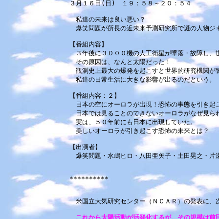
３月１６日(日) １９：５８～２０：５４
私達の未来は良い悪い？
爆笑問題が所長の近未来予測研究所で謎の人物ジキ
【番組内容】
３年後に３０００機の人工衛星が墜落・故障し、
その原因は、なんと太陽だった！
観測史上最大の爆発を起こすと世界的研究機関が警
私達の日常生活に大きな影響が出るのだという。
【番組内容：２】
日本の空にオーロラが出現！恐怖の事態を引き起
日本では見ることのできないオーロラがなぜ見ら
実は、５０年前にも日本に出現していた。
美しいオーロラが引き起こす恐怖の未来とは？
【出演者】
爆笑問題・水嶋ヒロ・八田亜矢子・土田晃之・片
**********
米国立大気研究センター（ＮＣＡＲ）の発表に、
これから太陽活動が活発化するが、その規模は前