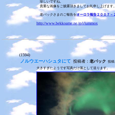
珍しいですね。
貴重な画像をご披露頂きましてお礼申し上げます
老パックさまのご報告を
オーロラ報告２００７－
http://www.bekkoame.ne.jp/i/lummox
(1594)
ノルウエーハシュタにて
投稿者：
老パック
投稿日
大きすぎたようです写真だけ落として送ります。