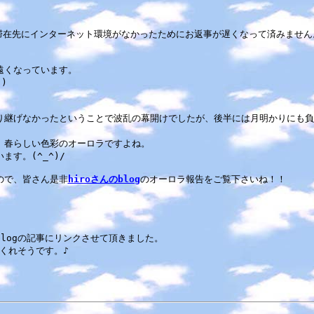
在先にインターネット環境がなかったためにお返事が遅くなって済みません。m
遠くなっています。
)
継げなかったということで波乱の幕開けでしたが、後半には月明かりにも負
、春らしい色彩のオーロラですよね。
す。(^_^)/
ので、皆さん是非
hiroさんのblog
のオーロラ報告をご覧下さいね！！
のblogの記事にリンクさせて頂きました。
くれそうです。♪