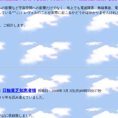
の影響など宇宙空間への影響だけでなく、地上でも電波障害、無線事故、電
ている^^;;）レヴェルのことが実際に起こるかどうかは分かりませんけれ
で、ご紹介します。
：
日蝕貧乏知恵者猫
投稿日：2008年 3月 3日(月)00時55分27秒
きり年を読み違えていました。
下記に収録致しました。