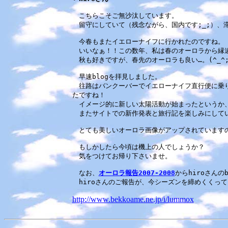
こちらこそご無沙汰しています。
留守にしていて（残念ながら、国内です;_;）、滞
今春もまたイエローナイフに行かれたのですね。
いいなぁ！！この数年、私は春のオーロラから縁
秋も好きですが、春先のオーロラも良い…。(^_^;
早速blogを拝見しました。
往路はバンクーバーでイエローナイフ直行便に乗り
たですね！
イメージ的に新しい太陽活動が始まったというか
またサイトでの新作発表と旅行記を楽しみにしていま
とても美しいオーロラ画像がアップされています
もしかしたら今頃は機上の人でしょうか？
気をつけてお帰り下さいませ。
なお、
オーロラ報告2007-2008
からhiroさん
hiroさんのご報告が、今シーズンを締めくくって
http://www.bekkoame.ne.jp/i/lummox