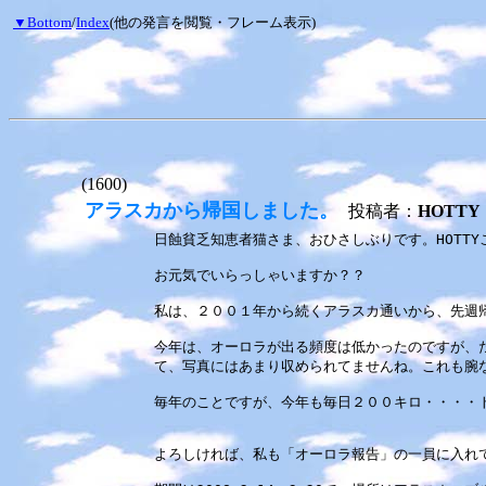
▼Bottom
/
Index
(他の発言を閲覧・フレーム表示)
(1600)
アラスカから帰国しました。
投稿者：
HOTTY
日蝕貧乏知恵者猫さま、おひさしぶりです。HOTTY
お元気でいらっしゃいますか？？
私は、２００１年から続くアラスカ通いから、先週
今年は、オーロラが出る頻度は低かったのですが、
て、写真にはあまり収められてませんね。これも腕
毎年のことですが、今年も毎日２００キロ・・・・
よろしければ、私も「オーロラ報告」の一員に入れ