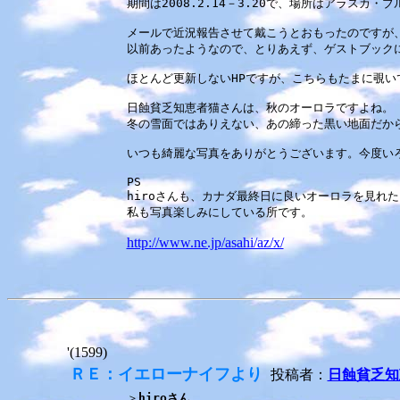
期間は2008.2.14－3.20で、場所はアラスカ
メールで近況報告させて戴こうとおもったのですが
以前あったようなので、とりあえず、ゲストブック
ほとんど更新しないHPですが、こちらもたまに覗い
日蝕貧乏知恵者猫さんは、秋のオーロラですよね。
冬の雪面ではありえない、あの締った黒い地面だか
いつも綺麗な写真をありがとうございます。今度い
PS
hiroさんも、カナダ最終日に良いオーロラを見れ
私も写真楽しみにしている所です。
http://www.ne.jp/asahi/az/x/
'(1599)
ＲＥ：イエローナイフより
投稿者：
日蝕貧乏知
＞
hiroさん