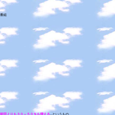
番組
前回よりも３０～５０％も増える
…というもの。