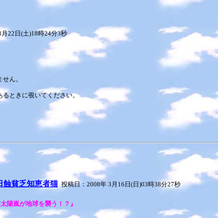
月22日(土)18時24分3秒
ません。
あるときに覗いてください。
日蝕貧乏知恵者猫
投稿日：2008年 3月16日(日)03時38分27秒
年太陽嵐が地球を襲う！？』