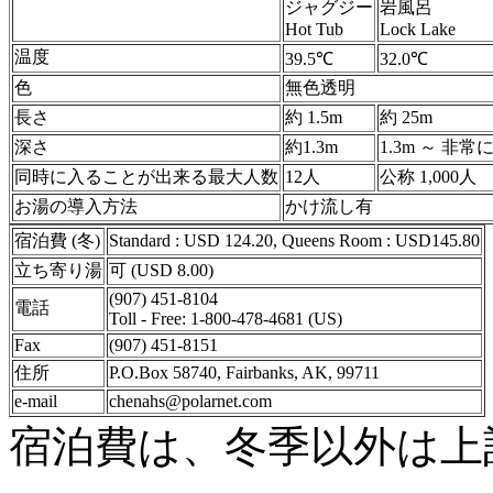
ジャグジー
岩風呂
Hot Tub
Lock Lake
温度
39.5℃
32.0℃
色
無色透明
長さ
約 1.5m
約 25m
深さ
約1.3m
1.3m ～ 非
同時に入ることが出来る最大人数
12人
公称 1,000人
お湯の導入方法
かけ流し有
宿泊費 (冬)
Standard : USD 124.20, Queens Room : USD145.80
立ち寄り湯
可 (USD 8.00)
(907) 451-8104
電話
Toll - Free: 1-800-478-4681 (US)
Fax
(907) 451-8151
住所
P.O.Box 58740, Fairbanks, AK, 99711
e-mail
chenahs@polarnet.com
宿泊費は、冬季以外は上記