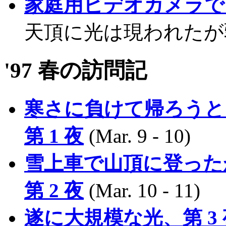
家庭用ビデオカメラで
天頂に光は現われたが弱かっ
'97 春の訪問記
寒さに負けて帰ろうと
第 1 夜
(Mar. 9 - 10)
雪上車で山頂に登った
第 2 夜
(Mar. 10 - 11)
遂に大規模な光、第 3 