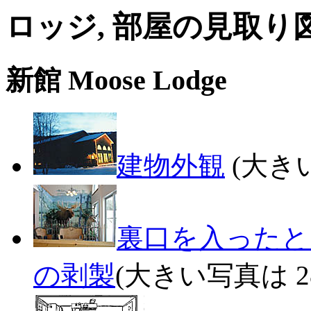
ロッジ, 部屋の見取り
新館 Moose Lodge
建物外観
(大きい
裏口を入ったところに
の剥製
(大きい写真は 28k