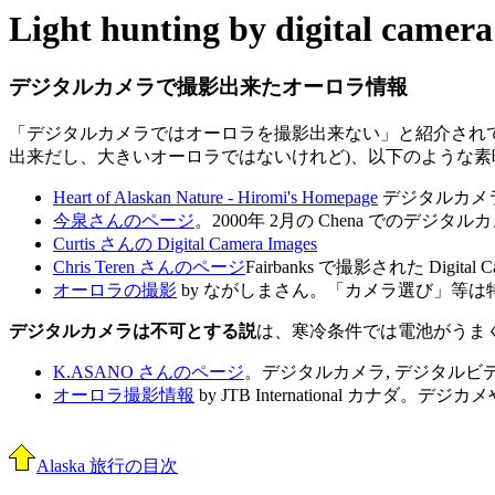
Light hunting by digital camera
デジタルカメラで撮影出来たオーロラ情報
「デジタルカメラではオーロラを撮影出来ない」と紹介され
出来だし、大きいオーロラではないけれど)、以下のような
Heart of Alaskan Nature - Hiromi's Homepage
デジタルカメ
今泉さんのページ
。2000年 2月の Chena でのデジ
Curtis さんの Digital Camera Images
Chris Teren さんのページ
Fairbanks で撮影された Digital Ca
オーロラの撮影
by ながしまさん。「カメラ選び」等
デジタルカメラは不可とする説
は、寒冷条件では電池がうま
K.ASANO さんのページ
。デジタルカメラ, デジタル
オーロラ撮影情報
by JTB International カナ
Alaska 旅行の目次