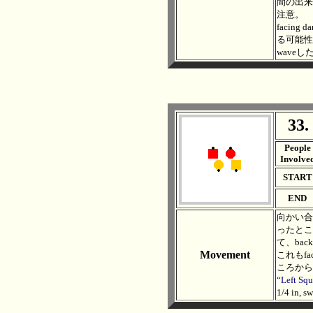
間の出来事
注意。
facin
る可能性もある
wave
33.
. .
People
Involve
START
END
向かい合った
ったところか
て、back
Movement
これもfa
ころから
“Left Sq
1/4 in, 