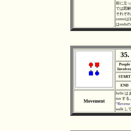
前に立っ
では図解し
それぞれ
cente
はends
35.
. .
People
Involve
START
END
belle 
run する
Movement
“Reverse
walk し