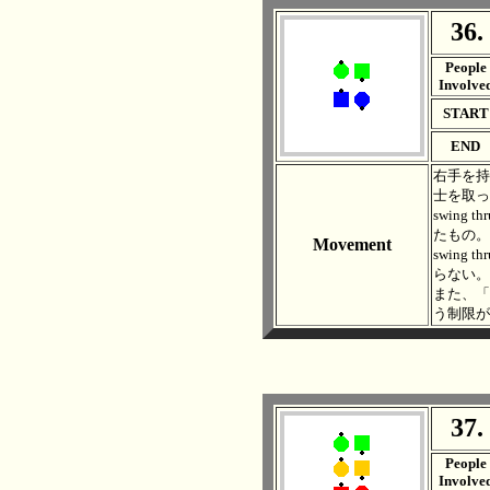
36.
. .
People
Involve
START
END
右手を持っ
士を取った者
swing t
たもの。
Movement
swing 
らない。
また、「
う制限が
37.
. .
People
Involve