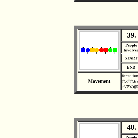
39.
. .
People
Involve
START
END
form
Movement
れぞれtr
ペアの解
40.
. .
People