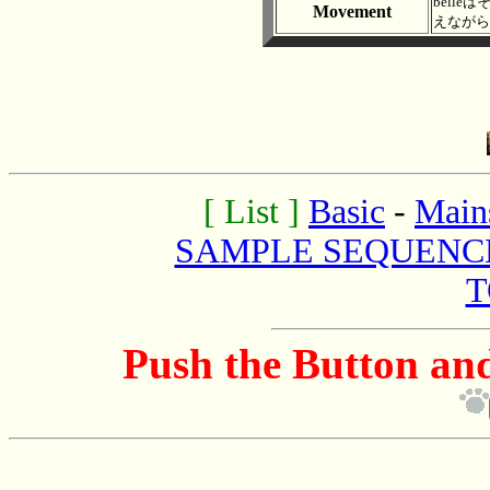
belleは
Movement
えながら
[ List ]
Basic
-
Main
SAMPLE SEQUENC
T
Push the Button and