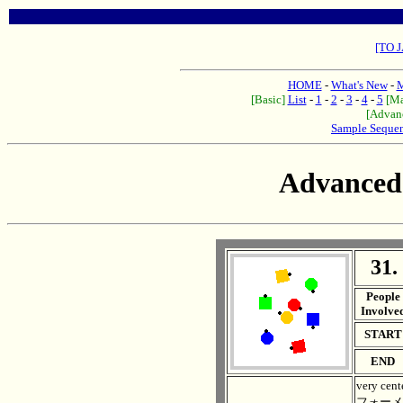
[TO 
HOME
-
What's New
-
M
[Basic]
List
-
1
-
2
-
3
-
4
-
5
[Ma
[Advan
Sample Seque
Advanced
31.
. .
People
Involve
START
END
very 
フォーメー