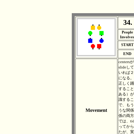
34.
. .
People
Involve
START
END
cente
slide
いれば２
になる。
正しく踊
することに
ある）が
識するこ
で、もう一
Movement
うな関係
係の両方
では、tide
ってから
たが、実