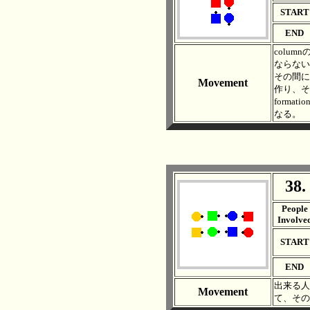
START
END
colum
ならない
その間に#3
Movement
作り、そこ
forma
なる。
38.
. .
People
Involve
START
END
出来る人（こ
Movement
て、その後