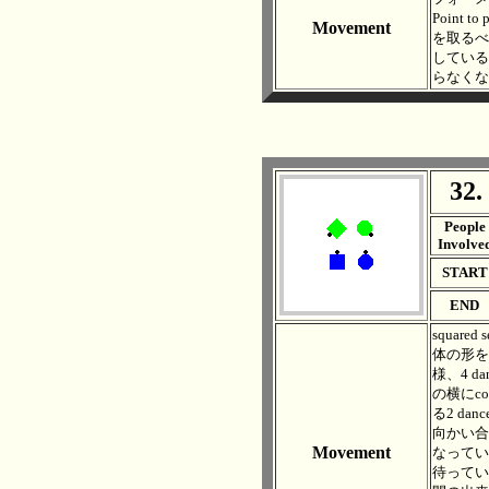
Point 
Movement
を取るべ
している
らなくな
32.
. .
People
Involve
START
END
squar
体の形を４
様、4 d
の横にco
る2 da
向かい合って
Movement
なってい
待っている