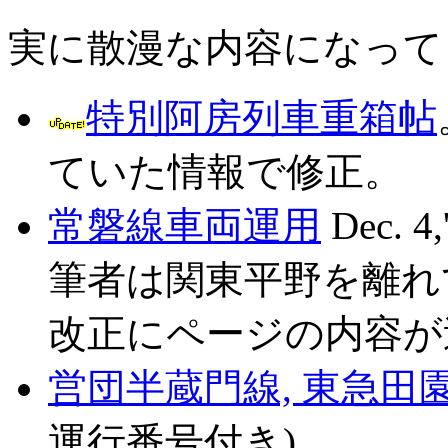
実に散漫な内容になってし
特別阿房列車重箱帖
ていた情報で修正。
常磐線車両運用
Dec. 4
筆者は関東平野を離れ
改正にページの内容が
営団半蔵門線, 東急田
運行番号付き)