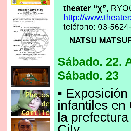
theater “χ”,
RYOG
http://www.theate
teléfono: 03-5624
NATSU MATSUR
Sábado. 22. 
Sábado. 23
▪ Exposición
infantiles e
la prefectur
City