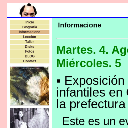
Inicio
Informacione
Biografía
Informacione
Lección
Taller
Martes. 4. A
Disks
Fotos
BLOG
Miércoles. 5
Contact
▪ Exposición
infantiles e
la prefectur
Este es un e