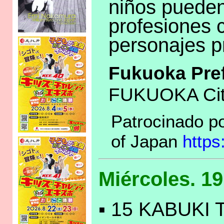
niños pueden
profesiones 
personajes pr
Fukuoka Pre
FUKUOKA City
Patrocinado po
of Japan
https
Miércoles. 1
▪ 15 KABUKI T