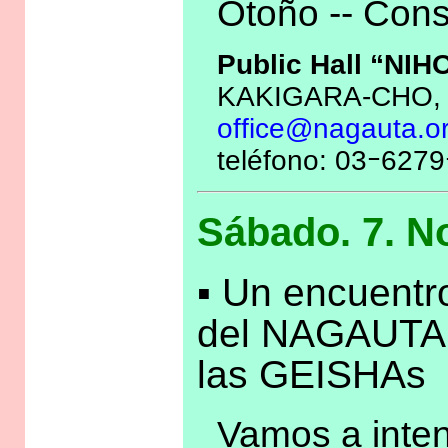
Otoño -- Cons
Public Hall “NI
KAKIGARA-CHO,
office@nagauta.or
teléfono: 03ｰ627
Sábado. 7. N
▪ Un encuentro
del NAGAUTA 
las GEISHAs
Vamos a intent