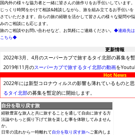
国内外の様々な協力者と一緒に皆さんの旅作りをお手伝いしています。
じっくり時間をかけて相談&雑談しながら、旅を組み立てるお手伝いを
さていただきます。自らの旅の経験を活かして皆さんの様々な疑問や悩
みのご相談にも応じます。
旅のご相談やお問い合わせなど、お気軽にご連絡ください。
◆連絡先は
こちら◆
更新情報
2022年3月、4月のスーパーカブで旅するタイ北部の募集を
2019年11月の
スーパーカブで旅するタイ北部の動画
をYou
Hot News
2022年には新型コロナウィルスの影響も薄れているものと思
るタイ北部
の募集を暫定的に開始します。
自分を取り戻す旅
経験豊富な旅人と共に旅することを通して自由に旅する方
法論やもっと掘り下げて旅を楽しむ事を体験してみません
か。
日常の流れから一時離れて
自分を取り戻す旅へ
ご案内しま