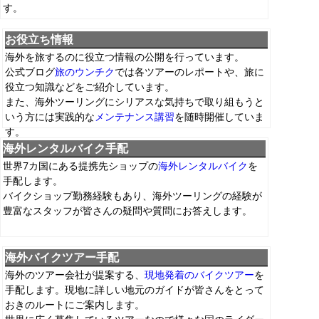
す。
お役立ち情報
海外を旅するのに役立つ情報の公開を行っています。
公式ブログ
旅のウンチク
では各ツアーのレポートや、旅に
役立つ知識などをご紹介しています。
また、海外ツーリングにシリアスな気持ちで取り組もうと
いう方には実践的な
メンテナンス講習
を随時開催していま
す。
海外レンタルバイク手配
世界7カ国にある提携先ショップの
海外レンタルバイク
を
手配します。
バイクショップ勤務経験もあり、海外ツーリングの経験が
豊富なスタッフが皆さんの疑問や質問にお答えします。
海外バイクツアー手配
海外のツアー会社が提案する、
現地発着のバイクツアー
を
手配します。現地に詳しい地元のガイドが皆さんをとって
おきのルートにご案内します。