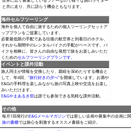
世界に広く募集しているツアーなので様々な国のライダー
と共に走り、共に語らう機会ともなります。
海外セルフツーリング
海外を個人で自由に旅するための個人ツーリングセットア
ッププランをご提案しています。
必要最低限の手配である往復の航空券と到着日のホテル、
それから期間中のレンタルバイクの手配がベースです。バ
イクを相棒に、皆さんの自由な発想で旅をお楽しみいただ
くための
セルフツーリングプランです。
イベントと課外活動
旅人同士が情報を交換したり、親睦を深めたりする機会と
して、年4回、
”旅行好きの夕べ”
を開催しています。お酒や
E&Gの手料理を楽しみながら旅の写真上映や交流をお楽し
みいただけます。
E&Gやまあるき部
は誰でも参加できる気軽な課外活動。
その他
毎月1回発行の
E&Gメールマガジン
では新しい企画や募集中の企画に
旅の書棚
では旅心を刺激するオススメ書籍をご紹介。