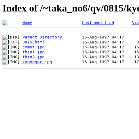
Index of /~taka_no6/qv/0815/ky
Name
Last modified
Siz
Parent Directory
0815.html
comet.jpg
thin1.jpg
thin2.jpg
zabooger.jpg