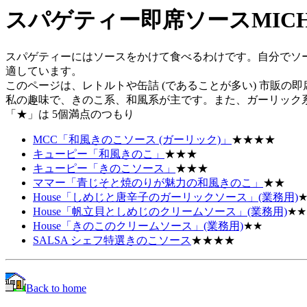
スパゲティー即席ソースMICH
スパゲティーにはソースをかけて食べるわけです。自分でソ
適しています。
このページは、レトルトや缶詰 (であることが多い) 市販
私の趣味で、きのこ系、和風系が主です。また、ガーリック
「★」は 5個満点のつもり
MCC「和風きのこソース (ガーリック)」
★★★★
キューピー「和風きのこ」
★★★
キューピー「きのこソース」
★★★
ママー「青じそと焼のりが魅力の和風きのこ」
★★
House「しめじと唐辛子のガーリックソース」(業務用)
House「帆立貝としめじのクリームソース」(業務用)
★★
House「きのこのクリームソース」(業務用)
★★
SALSA シェフ特選きのこソース
★★★★
Back to home