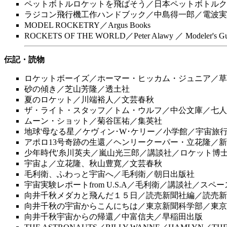
ペットボトルロケットを飛ばそう／日本ペットボトルク
ラジコン飛行機工作ハンドブック／中島得一郎／電波実
MODEL ROCKETRY／Argus Books
ROCKETS OF THE WORLD／Peter Alawy ／ Modeler's Gu
伝記・読物
ロケットボーイズ／ホーマー・ヒッカム・ジュニア／草
砂の傾き／芝山芳隆／透土社
夏のロケット／川端裕人／文芸春秋
ザ・ライト・スタッフ／トム・ウルフ／中公文庫／七人
ムーン・ショット／菊谷匡祐／集英社
地球'母なる星／ケヴィン･W･ケリー／小学館／宇宙旅
アポロ13号奇跡の生還／ヘンリークーパー・立花隆／
少年時代'糸川英夫／嵐山光三郎／講談社／ロケット博
宇宙よ／立花隆、秋山豊寛／文芸春秋
毛利衛、ふわっと宇宙へ／毛利衛／朝日出版社
宇宙実験レポートfrom U.S.A／毛利衛／講談社／ス
向井千秋メダカと飛んだ１５日／読売新聞社編／読売新
向井千秋の宇宙からこんにちは／東京新聞科学部／東京
向井千秋宇宙からの帰還／中富信夫／早稲田出版