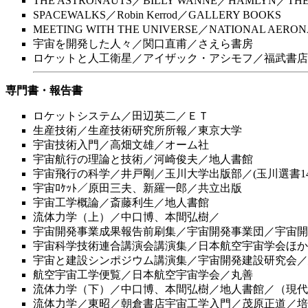
THE ASTRONAUTS／BILLY WANNE／HAMLYN／THE F
SPACEWALKS／Robin Kerrod／GALLERY BOOKS
MEETING WITH THE UNIVERSE／NATIONAL AERONAUTICS
宇宙を開発した人々／関口直甫／さえら書房
ロケットと人工衛星／アイザック・アシモフ／福武書店
専門書・報告書
ロケットシステム／田辺英二／ＥＴ
生産技術／生産技術研究所所報／東京大学
宇宙技術入門／高畑文雄／オーム社
宇宙航行の理論と技術／河崎俊夫／地人書館
宇宙飛行の科学／井戸剛／玉川大学出版部／(玉川選書14
宇宙ﾛｹｯﾄ／原田三夫、新羅一郎／共立出版
宇宙工学概論／斎藤利生／地人書館
流体力学（上）／中口博、本間弘樹／
宇宙開発事業成果報告前刷集／宇宙開発事業団／宇宙開
宇宙科学技術連合講演会講演集／日本航空宇宙学会ほか
宇宙と建設シンポジウム講演集／宇宙開発建設研究会／
航空宇宙工学便覧／日本航空宇宙学会／丸善
流体力学（下）／中口博、本間弘樹／地人書館／（現代
流体力学／東昭／朝倉書店宇宙工学入門／茂原正道／培