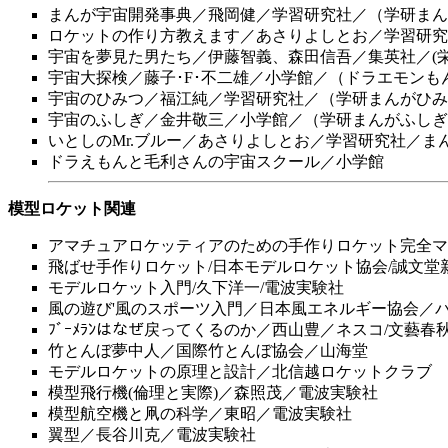
まんが宇宙開発事典／飛岡健／学習研究社／（学研まん
ロケットの作り方教えます／あさりよしとお／学習研究
宇宙を夢見た男たち／伊藤智義、森田信吾／集英社／(栄
宇宙大探検／藤子･F･不二雄／小学館／（ドラエモンも
宇宙のひみつ／福江純／学習研究社／（学研まんがひみ
宇宙のふしぎ／金井敬三／小学館／（学研まんがふしぎ
いとしのMr.ブルー／あさりよしとお／学習研究社／ま
ドラえもんと毛利さんの宇宙スクール／小学館
模型ロケット関連
アマチュアロケッティアのための手作りロケット完全マ
飛ばせ手作りロケット/日本モデルロケット協会/誠文堂
モデルロケット入門/久下洋一/電波実験社
風の遊び'風のスポーツ入門／日本風エネルギー協会／
ﾌﾞｰﾒﾗﾝはなぜ戻ってくるのか／西山豊／ネスコ/文藝春
竹とんぼ夢中人／国際竹とんぼ協会／山海堂
モデルロケットの原理と設計／北信越ロケットクラブ
模型飛行機(倫理と実際)／森照茂／電波実験社
模型航空機と凧の科学／東昭／電波実験社
翼型／長谷川克／電波実験社