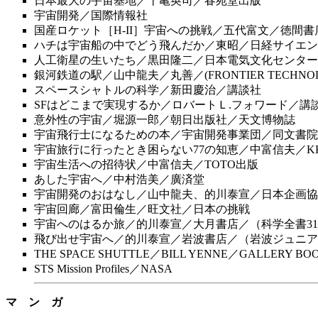
日本最大の宇宙基地／十亀英司／春苑堂出版
宇宙開発／国際情報社
国産ロケット［H-II］宇宙への挑戦／五代富文／徳間書
ハチは宇宙船の中でどう飛んだか／東昭／日経サイエン
人工衛星の生いたち／黒田隆二／日本電気文化センター
銀河鉄道の駅／山中龍夫／丸善／(FRONTIER TECHNOLO
スペースシャトルの科学／新田慶治／講談社
SFはどこまで実現するか／ロバートＬ.フォワード／
意外性の宇宙／堀源一郎／朝日出版社／天文博物誌
宇宙飛行士になるための本／宇宙開発事業団／同文書院
宇宙旅行に行ったとき困らない77の知恵／中富信夫／
宇宙生活への招待状／中富信夫／TOTO出版
あした宇宙へ／中村浩美／廣済堂
宇宙開発のおはなし／山中龍夫、的川泰宣／日本企画協
宇宙回廊／富田倫生／旺文社／日本の挑戦
宇宙へのはるか旅／的川泰宣／大月書店／（科学全書3
飛び出せ宇宙へ／的川泰宣／岩波書店／（岩波ジュニア新
THE SPACE SHUTTLE／BILL YENNE／GALLERY BO
STS Mission Profiles／NASA
マ ン ガ