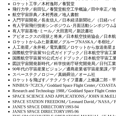
ロケット工学／木村逸郎／養賢堂
飛行力学／前田弘／養賢堂航空工学概論／田中幸正／地
航空宇宙辞典／木村秀政／地人書館
入門宇宙開発／長友信人／日本経済新聞社／（日経ハイ
有人宇宙飛行技術シンポジウム･月面活動シンポジウム
有人宇宙基地･ミール／大田憲司／新読書社
アビオニクスの現状と将来／日本航空技術協会／日本航
ロケットからみた新素材／グループNASKA／冬樹社／（新素材
人工衛星／永井裕／電気書院／ロケットから放送衛星ま
国際航空宇宙展'91公式ガイドブック／日本航空宇宙工
国際航空宇宙展'95公式ガイドブック／日本航空宇宙工
図説宇宙開発新時代／科学技術庁研究開発局／日刊工業
90年代の宇宙産業ビジョン／通商産業省宇宙産業課／
スペーステクノロジー／真鍋舜治／オーム社
ロケットを飛ばす／テクノライフ選書／上條謙二郎・平
NINBUSｰ7CZCS／Goddard Space Flight Center／COA
Research and Technology 1988／Goddard Space Flight Cente
SPACE SCIENCE AND APPLICATIONS／JOHN H.McELROY
SPACE STATION FREEDOM／Leonard David／NASA／
JANE'S SPACE DIRECTORY1993-94
JANE'S SPACE DIRECTORY1995-96