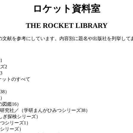
ロケット資料室
THE ROCKET LIBRARY
の文献を参考にしています。内容別に題名や出版社を列挙して
1
ズ2
3
ロケットのすべて
38）
1）
図鑑16）
研究社／（学研まんがひみつシリーズ38）
しぎ探検シリーズ）
つシリーズ1）
シリーズ）