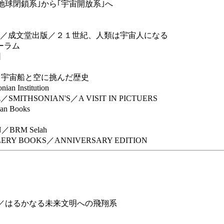
地球閉鎖系｣から｢宇宙開放系｣へ
／成文堂出版／２１世紀、人類は宇宙人になる
ーラム
団
／宇宙船と空に挑んだ歴史
n Institution
z／SMITHSONIAN'S／A VISIT IN PICTUERS
ian Books
／BRM Selah
／GALLERY BOOKS／ANNIVERSARY EDITION
)／はるかなる未来文明への飛翔系