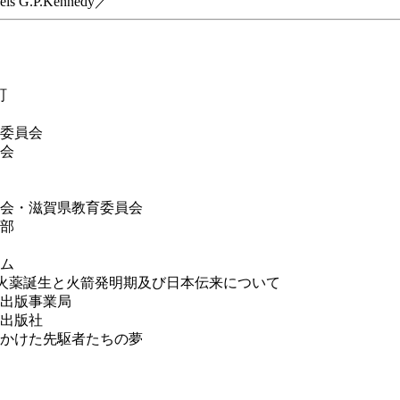
s G.P.Kennedy／
町
委員会
会
会・滋賀県教育委員会
部
ム
／火薬誕生と火箭発明期及び日本伝来について
出版事業局
出版社
かけた先駆者たちの夢