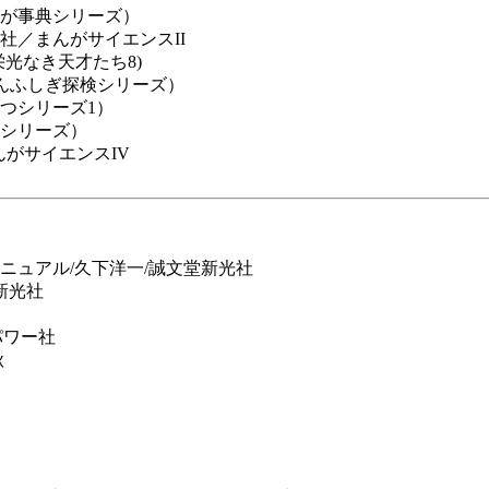
が事典シリーズ）
社／まんがサイエンスII
光なき天才たち8)
んふしぎ探検シリーズ）
つシリーズ1）
シリーズ）
んがサイエンスIV
ニュアル/久下洋一/誠文堂新光社
新光社
パワー社
秋