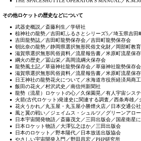
THE SPACESHUTTLE OPERATOR'S MANUAL／K.M.Joel
その他ロケットの歴史などについて
武器史概説／斎藤利生／学研社
椋神社の龍勢／吉田町ふるさとシリーズ5／埼玉県吉田
吉田龍勢誌／吉田町龍勢保存会／吉田町龍勢保存会
朝比奈の龍勢／静岡県選択無形民俗文化財／岡部町教育
滋賀県選択無形民俗資料／流星報告書／米原町流星保存
綱火の歴史／冨山栄／高岡流綱火保存会
龍勢風土記／草薙神社龍勢保存会／草薙神社龍勢保存会
滋賀県選択無形民俗資料／流星報告書／米原町流星保存
日王神社の龍勢花火について／水海道市役所経済局商工
飯田の花火／村沢武史／南信州新聞社
龍勢（流星）ロケットの心／久保園晃／有人宇宙システ
火箭(古代ロケット)発達史に関連する調査／西条寿雄
花火うかれ／丸玉屋・丸玉屋小勝煙火店／日本交通公社
風と翼の戦い／ジェイムス・シュルツ／グリーンアロー
日本宇宙開発物語／斎藤茂文／三田出版会／国産衛星に
日本ロケット物語／大澤弘之ほか／三田出版会
日本のロケット／野本陽代／日本放送出版協会
やさしい宇宙開発入門／野田昌宏／PHP研究所