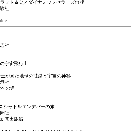
ラフト協会／ダイナミックセラーズ出版
験社
ide
思社
の宇宙飛行士
行士が見た地球の荘厳と宇宙の神秘
新潮社
士への道
ペースシャトルエンデバーの旅
聞社
新聞出版編