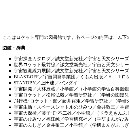
ここはロケット専門の図書館です。各ページの内容は、以下
図鑑・辞典
宇宙探査カタログ／誠文堂新光社／宇宙と天文シリーズ
世界ロケット最前線／誠文堂新光社／宇宙と天文シリー
宇宙観測総力展開／誠文堂新光社／宇宙と天文シリーズ
BLAST-OFF／宇宙開発事業団／くもん出版／Ｈ－１
STANDBY／上田建／バンダイ
宇宙開発／大林辰蔵／小学館／（小学館の学習百科図鑑
宇宙ロケット／松尾弘毅／学習研究社／（学研の図鑑5
飛行機･ロケット・船／藤井裕矩／学習研究社／（学研の
宇宙生活・スペースシャトルのひみつ／金井敬三／学習
宇宙大探検／藤子･F･不二雄／小学館／（ドラえもんふ
宇宙のひみつ／福江純／学習研究社／（学研まんがひみ
宇宙のふしぎ／金井敬三／小学館／（学研まんがふしぎ