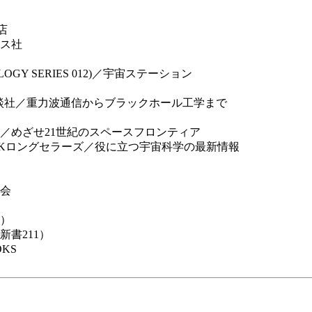
店
ス社
GY SERIES 012)／宇宙ステーション
講談社／重力波通信からブラックホール工学まで
／めざせ21世紀のスペースフロンティア
KKロングセラーズ／役に立つ宇宙科学の最新情報
会
1）
書211）
OKS