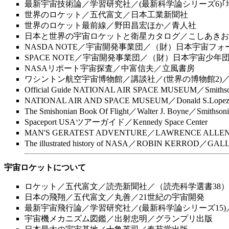
最新宇宙技術論／学習研究社／(最新科学論シリーズ6)｢
世界のロケット／五代富文／日本工業新聞社
世界のロケット最前線／野田昌宏ほか／青人社
日本と世界の宇宙ロケットと衛星カタログ／こしあきお
NASDA NOTE／宇宙開発事業団／（財）日本宇宙フォ
SPACE NOTE／宇宙開発事業団／（財）日本宇宙少年
NASAリポート宇宙探査／中富信夫／立風書房
ワシントン航空宇宙博物館／講談社／(世界の博物館2)
Official Guide NATIONAL AIR SPACE MUSEUM／Smithsonia
NATIONAL AIR AND SPACE MUSEUM／Donald S.Lope
The Smishonian Book Of Flight／Walter J. Boyne／Smithson
Spaceport USAツアーガイド／Kennedy Space Center
MAN'S GERATEST ADVENTURE／LAWRENCE ALLEN
The illustrated history of NASA／ROBIN KERROD
宇宙ロケットについて
ロケット／五代富文／読売新聞社／（読売科学選書38）
日本の飛翔／五代富文／丸善／21世紀の宇宙開発
最新宇宙飛行論／学習研究社／(最新科学論シリーズ15
宇宙機メカニズム図鑑／出射忠明／グランプリ出版