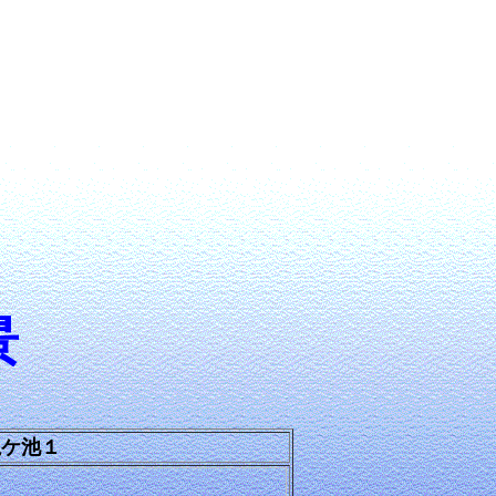
景
亀ケ池１