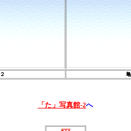
２
「た」写真館-2
へ