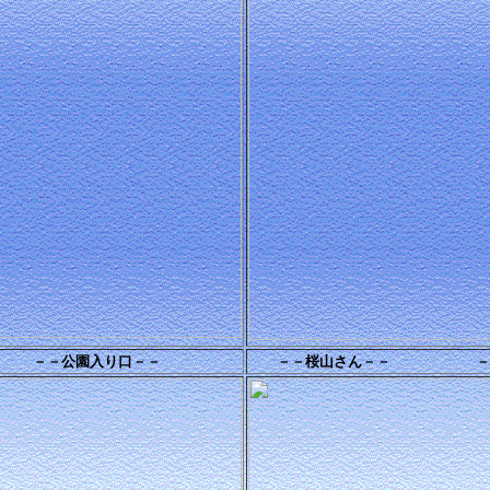
－－公園入り口－－
－－桜山さん－－ －－東