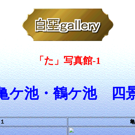
「た」写真館-1
亀ケ池・鶴ケ池
四
１