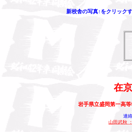
新校舎の写真↑をクリック
在
岩手県立盛岡第一高等
連
山田武秋 ： sa