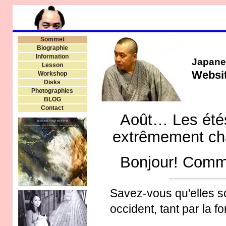
Sommet
Biographie
Information
Japane
Lesson
Websit
Workshop
Disks
Photographies
BLOG
Contact
Août… Les étés
extrêmement ch
Bonjour! Comm
Savez-vous qu'elles so
occident, tant par la f