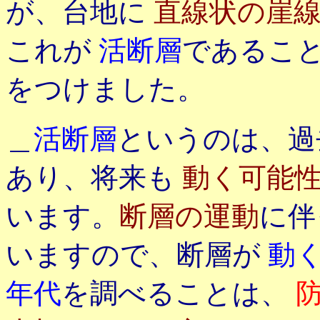
が、台地に
直線状の崖
これが
活断層
であるこ
をつけました。
＿
活断層
というのは、過
あり、将来も
動く可能
います。
断層の運動
に伴
いますので、断層が
動
年代
を調べることは、