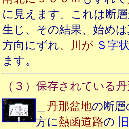
に見えます。これは断
生じ、その結果、始めは
方向に
ずれ
、川が
Ｓ字
ます。
（３）保存されている丹
＿
丹那盆地
の断層
方に
熱函道路
の
旧