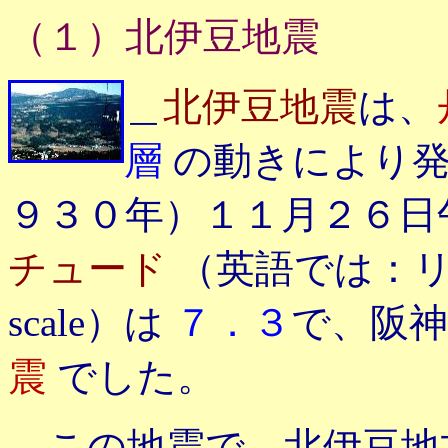
（１）北伊豆地震
＿
北伊豆地震
は、
層
の動きにより発
９３０年）１１月２６日
チュード
（英語では：リク
scale）は
７．３
で、阪
震
でした。
＿この地震で、北伊豆地