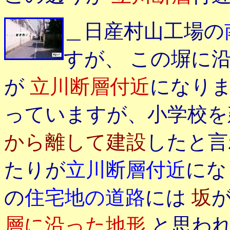
＿日産村山工場の
すが、 この塀に
が
立川断層付近
になり
っていますが、小学校を
から離して建設
したと言
たりが
立川断層付近
にな
の
住宅地の道路
には
坂
層に沿った地形
と思わ