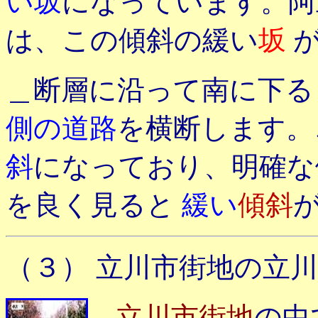
い坂
になっています。
は、この傾斜の緩い
坂
＿断層に沿って南に下る
側の道路
を横断します。
斜
になっており、明確
を
良く見ると
緩い
傾斜
（３） 立川市街地の立
＿
立川市街地
の中