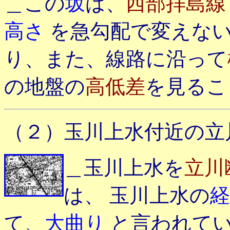
＿この
坂
は、
西部拝島
高さ
を急勾配で変えな
り、また、線路に沿って
の地盤の
高低差
を見るこ
（２）玉川上水付近の立
＿玉川上水を
立川
は、 玉川上水の
経
て、
大曲り
と言われて