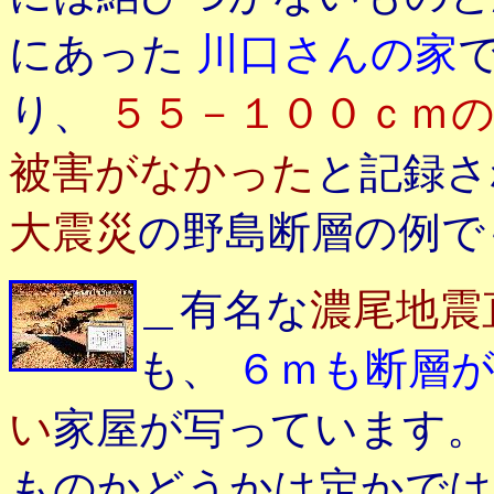
にあった
川口さんの家
り、
５５－１００ｃｍ
被害がなかった
と記録さ
大震災
の野島断層の例で
＿有名な
濃尾地震
も、
６ｍも断層
い
家屋が写っています。
ものかどうかは定かでは