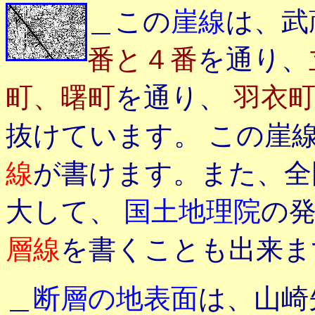
＿この
崖線
は、武
番と４番
を通り、
町、曙町
を通り、
羽衣
抜けています。 この崖
線
が書けます。また、全
大して、
国土地理院
の
層線
を書くことも出来ま
＿
断層の地表面
は、山崎