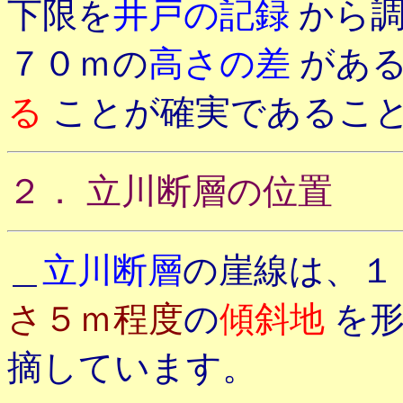
下限を
井戸の記録
から
７０ｍの
高さの差
があ
る
ことが確実であるこ
２． 立川断層の位置
＿
立川断層
の崖線は、１
さ５ｍ程度
の
傾斜地
を
摘しています。