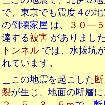
で、東京でも震度４の
の
倒壊家屋
は、
３０―
達する
被害
がありまし
トンネル
では、水抜坑
れています。
＿この地震を起こした
断
裂
が生じ、地面の断層
２．５－３．５ｍ
で、
断