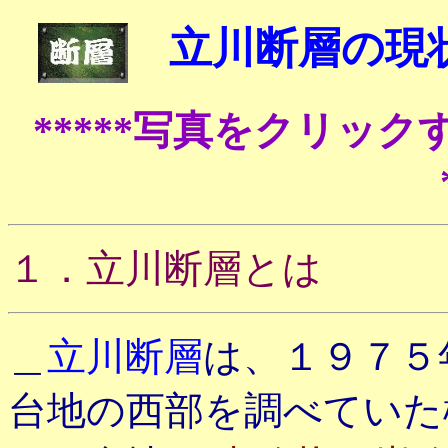
立川断層の現
*****写真をクリッ
１．立川断層とは
＿
立川断層
は、１９７５
台地の西部を調べていた