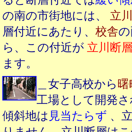
の南の市街地には、
立川
層付近にあたり、
校舎
の
ら、この付近が
立川断
ます。
＿女子高校から
曙
工場として開発さ
傾斜地は
見当たらず
、
りません。立川断層は