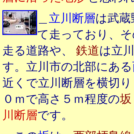
＿
立川断層
は武蔵
て走っており、そ
走る道路や、
鉄道
は立
す。立川市の北部にある
近くで立川断層を横切り
０ｍで高さ５ｍ程度の
坂
川断層
です。