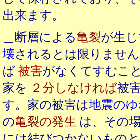
出来ます。
＿断層による
亀裂
が生じ
壊
されるとは限りません
ば
被害
がなくてすむこ
家を
２分しなければ
被
す。家の被害は
地震の
の
亀裂の発生
は、その
には結びつかないもの