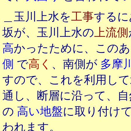
＿玉川上水を
工事
するに
坂が、玉川上水の
上流側
高
かったために、この
側
で
高く
、南側が
多摩
すので、これを利用して
通し、断層に沿って、自
の
高い地盤
に取り付け
われます。