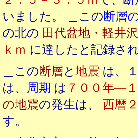
いました。 ＿この
断層
の北の
田代盆地・軽井
ｋｍ
に達したと記録さ
＿この
断層
と
地震
は、
は、
周期
は
７００年―
の地震
の発生は、
西暦
す。