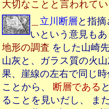
大切なことと言われてい
＿
立川断層
と指摘
いという意見もあ
地形の調査
をした山崎
山灰と、ガラス質の火
果、崖線の左右で同じ
ことから、
断層である
ることを見いだし、 ま