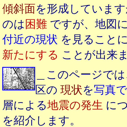
傾斜面
を形成しています
のは
困難
ですが、地図
付近の現状
を見ること
新たにする
ことが出来
＿このページでは
区の
現状
を
写真
層による
地震の発生
に
を紹介します。