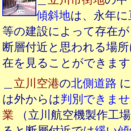
傾斜地
は、永年に
等の建設によって存在が
断層付近と思われる場所
在を見ることができます
＿
立川空港
の
北側道路
は外からは
判別できま
業
（立川航空機製作工場
ると断層付近では
緩い