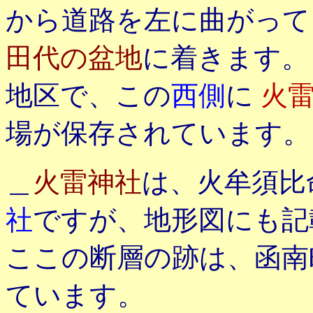
から道路を左に曲がって
田代の盆地
に着きます。
地区で、この
西側
に
火
場が保存されています。
＿
火雷神社
は、火牟須比
社
ですが、地形図にも
ここの断層の跡は、函
ています。