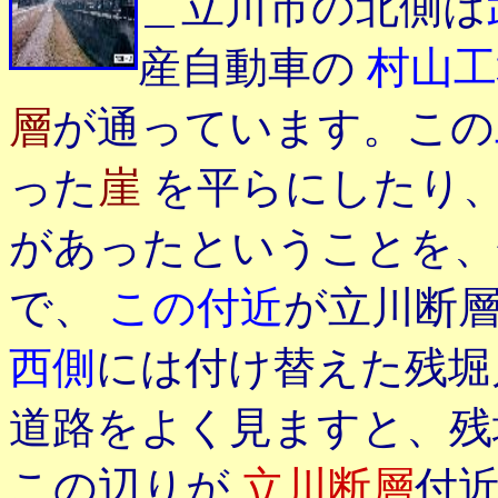
＿立川市の北側は
産自動車の
村山工
層
が通っています。この
った
崖
を平らにしたり
があったということを、
で、
この付近
が立川断
西側
には付け替えた残
道路をよく見ますと、
この辺りが
立川断層
付