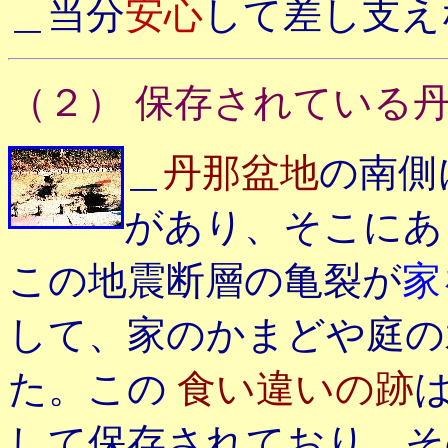
＿当分
安心
して差し支え
（２） 保存されている
＿
丹那盆地
の南側
があり、そこにあ
この地震断層の亀裂が
家
して、家のかまどや庭
た。この
食い違いの跡
して保存されており、そ