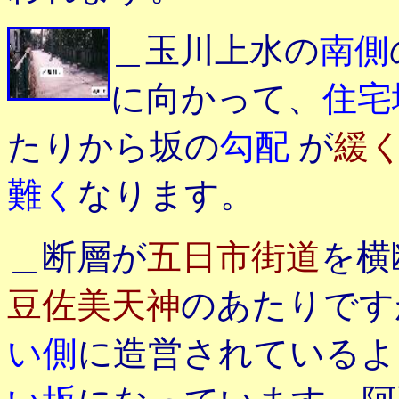
＿玉川上水の
南側
に向かって、
住宅
たりから坂の
勾配
が
緩
難く
なります。
＿断層が
五日市街道
を横
豆佐美天神
のあたりです
い側
に造営されている