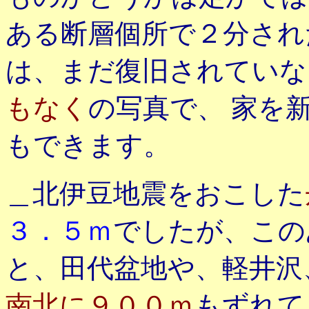
ある断層個所で２分された fon
は、まだ復旧されてい
もなく
の写真で、 家を
もできます。
＿北伊豆地震をおこした
３．５ｍ
でしたが、こ
と、田代盆地や、軽井沢
南北に９００ｍ
もずれて