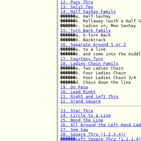
12. Pass Thru
13. Split Two
14. Half Sashay Family

������a. Half Sashay

������b. Rollaway (with a Half S
15. Turn Back Family

������a. U-Turn Back

16. Separate Around 1 or 2

������a. to a line

17. Courtesy Turn
18. Ladies Chain Family

������a. Two Ladies Chain

������b. Four Ladies Chain

������c. Four Ladies Chain 3/4

19. Do Paso
20. Lead Right
21. Right and Left Thru
22. Grand Square
23. Star Thru
24. Circle to a Line
25. Bend the Line
26. All Around the Left Hand Lad
27. See Saw
28. Square Thru (1,2,3,4)/

������Left Square Thru (1,2,3,4)