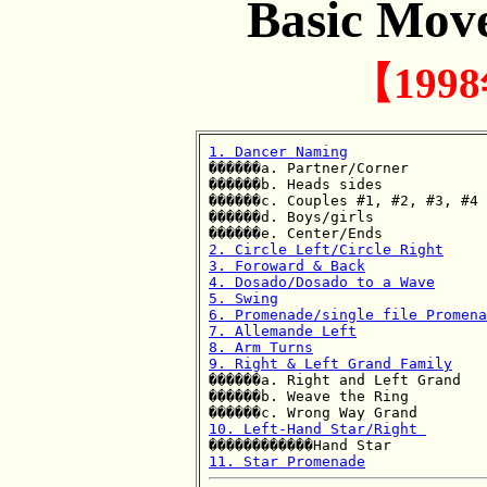
Basic M
【199
1. Dancer Naming

������a. Partner/Corner

������b. Heads sides

������c. Couples #1, #2, #3, #4

������d. Boys/girls

2. Circle Left/Circle Right
3. Foroward & Back
4. Dosado/Dosado to a Wave
5. Swing
6. Promenade/single file Promena
7. Allemande Left
8. Arm Turns
9. Right & Left Grand Family

������a. Right and Left Grand

������b. Weave the Ring

10. Left-Hand Star/Right 
11. Star Promenade