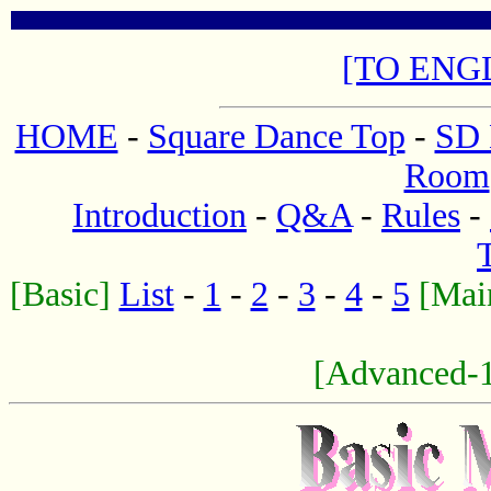
[TO ENG
HOME
-
Square Dance Top
-
SD 
Room
Introduction
-
Q&A
-
Rules
-
[Basic]
List
-
1
-
2
-
3
-
4
-
5
[Mai
[Advanced-