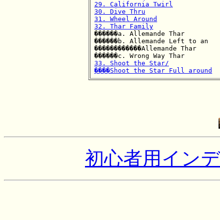
29. California Twirl
30. Dive Thru
31. Wheel Around
32. Thar Family

������a. Allemande Thar

������b. Allemande Left to an

������������Allemande Thar

33. Shoot the Star/

����Shoot the Star Full around
初心者用イン