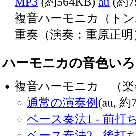
MP3
(約564KB)
au
(約7
複音ハーモニカ（トン
重奏（演奏：重原正明
ハーモニカの音色いろ
複音ハーモニカ （楽
通常の演奏例
(au, 約
ベース奏法1 - 前打
ベース奏法2 - 後打