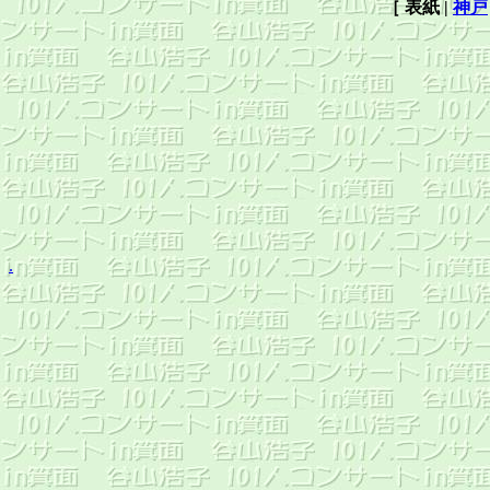
［
表紙
|
神戸
.