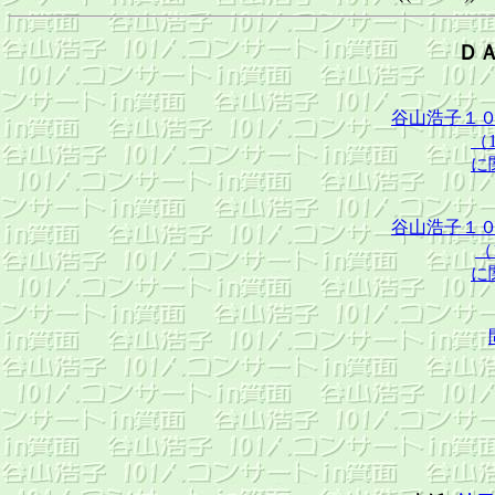
Ｄ
谷山浩子１
（1
に
谷山浩子１
（
に