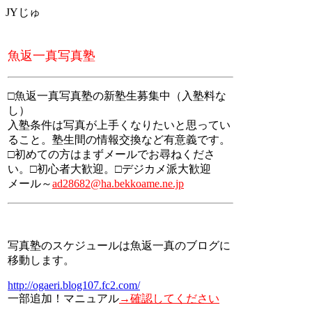
JYじゅ
魚返一真写真塾
□魚返一真写真塾の新塾生募集中（入塾料な
し）
入塾条件は写真が上手くなりたいと思ってい
ること。塾生間の情報交換など有意義です。
□初めての方はまずメールでお尋ねくださ
い。□初心者大歓迎。□デジカメ派大歓迎
メール～
ad28682@ha.bekkoame.ne.jp
写真塾のスケジュールは魚返一真のブログに
移動します。
http://ogaeri.blog107.fc2.com/
一部追加！マニュアル
→確認してください