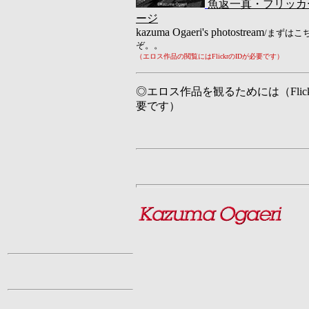
魚返一真・フリッカ
ージ
kazuma Ogaeri's photostream
/まずはこ
ぞ。。
（エロス作品の閲覧にはFlickrのIDが必要です）
◎エロス作品を観るためには（Flick
要です）