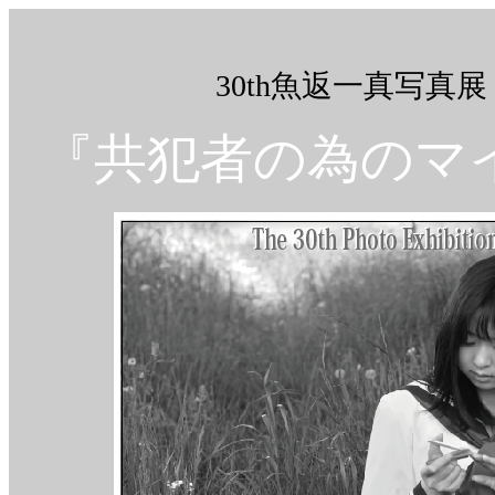
30th魚返一真写真展 wit
『共犯者の為のマ