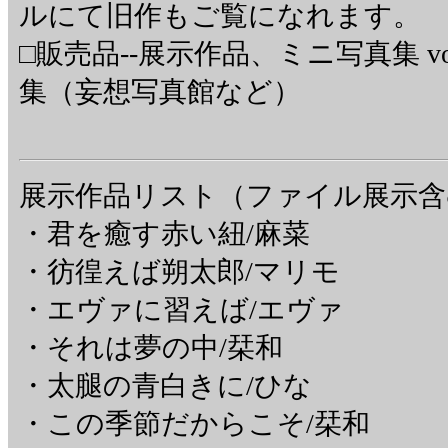
ルにて旧作もご覧になれます。
□販売品--展示作品、ミニ写真集 vol.
集（妄想写真館など）
展示作品リスト（ファイル展示含
・君を癒す赤い紐/麻菜
・彷徨えば朔太郎/マリモ
・エヴァに習えば/エヴァ
・それは夢の中/栞和
・太腿の青白きに/ひな
・この季節だからこそ/栞和