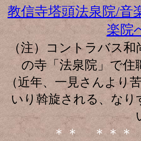
教信寺塔頭法泉院/音
楽院
（注）コントラバス和
の寺「法泉院」で住
（近年、一見さんより
いり斡旋される、なり
＊＊ ＊＊＊