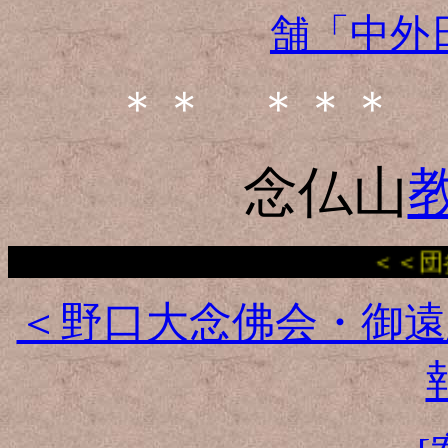
舗「中外
＊＊ ＊＊＊ 
念仏山
＜＜団参受付案内年
＜野口大念佛会・御遠