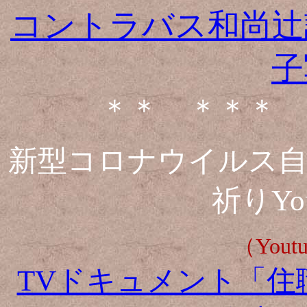
コントラバス和尚辻
子
＊＊ ＊＊＊ 
新型コロナウイルス自
祈りYo
（You
TVドキュメント「住