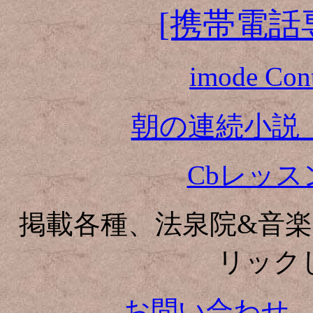
[携帯電話専
imode Co
朝の連続小説
Cbレッ
掲載各種、法泉院&音楽の
リック
お問い合わせ、E