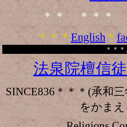
＊＊ ＊＊＊ 
＊＊＊
English
＊
f
＊＊＊ようこそ、こ
法泉院檀信徒会
SINCE836＊＊＊(承和三
をかまえ
Religions Co