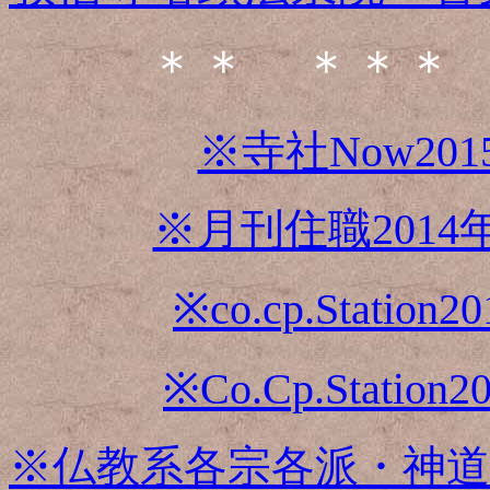
＊＊ ＊＊＊
※寺社Now20
※月刊住職201
※co.cp.Stat
※Co.Cp.Stat
※仏教系各宗各派・神