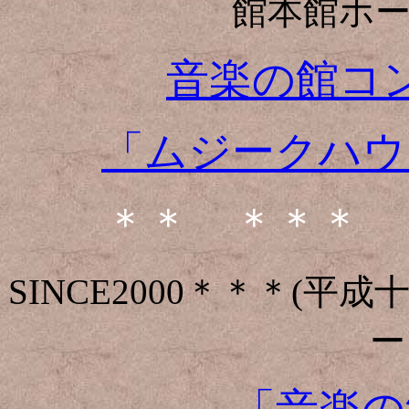
館本館ホ
音楽の館コ
「ムジークハウ
＊＊ ＊＊＊ 
SINCE2000＊＊＊(
ー