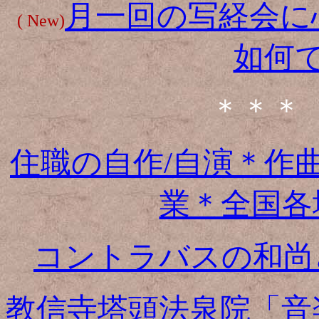
月一回の写経会に
( New)
如何
＊＊＊
住職の自作/自演＊作曲
業＊全国各地
コントラバスの和尚さ
教信寺塔頭法泉院「音楽