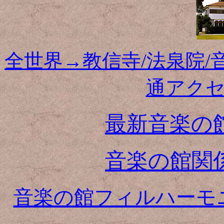
全世界→教信寺/法泉院
通アク
最新音楽の
音楽の館関
音楽の館フィルハーモ