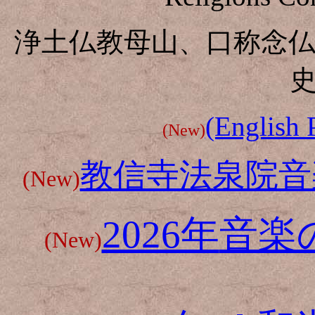
浄土仏教母山、口称念
(English 
(New)
教信寺法泉院音
(New)
2026年
音楽
(New)