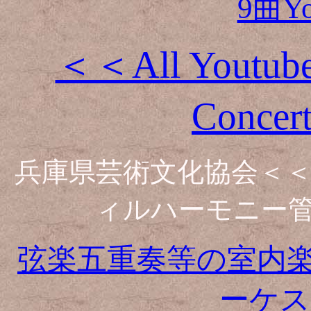
9曲Y
＜＜All Youtube 
Conce
兵庫県芸術文化協会＜
ィルハーモニー
弦楽五重奏等の室内
ーケス