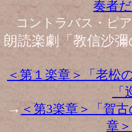
奏者だ
コントラバス・ピア
朗読楽劇「教信沙彌
＜第１楽章＞「老松
「
→
＜第3楽章＞「賀古
章＞