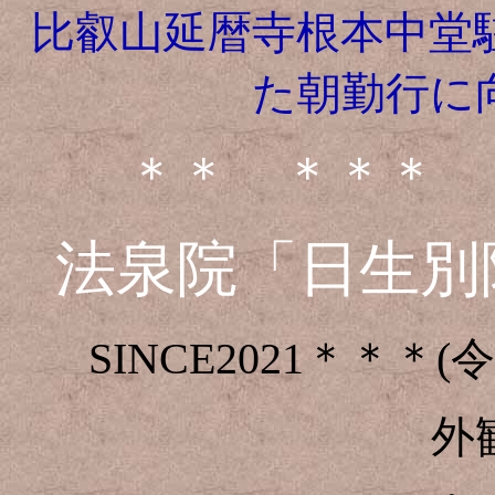
比叡山延暦寺根本中堂
た朝勤行に
＊＊ ＊＊＊ 
法泉院「日生別
SINCE2021＊＊
外