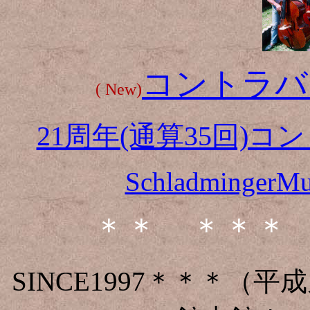
コントラバ
( New)
21周年(通算35回)
SchladmingerM
＊＊ ＊＊＊
SINCE1997＊＊＊（