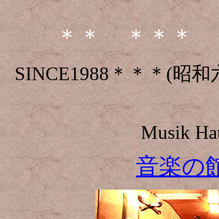
＊＊ ＊＊＊ 
SINCE1988＊＊＊(
Musik Hau
音楽の