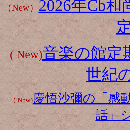
2026年
Cb
（New）
音楽の館定期
( New)
世紀
慶悟沙彌の「感
( New)
話」