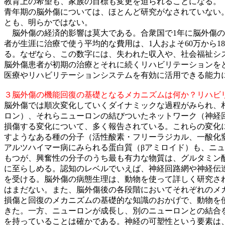
教育上の希望も、家族の目標も変更を迫られることになる。
青年期の脳外傷については、ほとんど研究がなされていない
とも、明らかではない。
脳外傷の経済的影響は莫大である。合衆国で1年に脳外傷の新
者が生涯に治療で使う平均的な費用は、1人およそ60万から
る。なぜなら、この数字には、失われた収入や、社会福祉シ
脳外傷患者が初期の治療とそれに続くリハビリテーションを
医療やリハビリテーションシステムを有効に活用できる能力
３脳外傷の機能回復の基礎となるメカニズムは何か？リハビ
脳外傷では順次変化していくダイナミックな過程がみられ、
ロン）、それらニューロンの結びついたネットワーク（神経
損傷する変化について、多く報告されている。これらの変化
すようなある種の分子（活性酸素・フリーラジカル、一酸化
アルツハイマー病にみられる蛋白質（βアミロイド）も、ニ
もつが、興奮性の分子のうち最も有力な物質は、グルタミン
に至らしめる。認知のレベルでいえば、神経回路網や神経伝
を受ける。脳外傷の病態生理は、動物を使って詳しく研究さ
はまだない。また、脳外傷後の各段階においてそれぞれのメ
損傷と回復のメカニズムの基礎的な知識のおかげで、動物を
きた。一方、ニューロンが成長し、別のニューロンとの結合
を持っていることは確かである。神経の可塑性という要素は