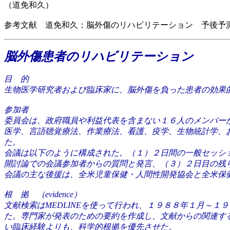
（道免和久）
参考文献 道免和久：脳外傷のリハビリテーション 予後予測の手段.
脳外傷患者のリハビリテーション
目 的
生物医学研究者および臨床家に、脳外傷を負った患者の効果
参加者
委員会は、政府職員や利益代表を含まない１６人のメンバー
医学、言語聴覚療法、作業療法、看護、疫学、生物統計学、
た。
会議は以下のように構成された。（１）２日間の一般セッシ
開討論での会議参加者からの質問と発言、（３）２日目の残
会議の主な後援は、全米児童保健・人間性開発協会と全米保健協会のOffice of
根 拠 （evidence）
文献検索はMEDLINEを使って行われ、１９８８年１月～
た。専門家が発表のための要約を作成し、文献からの関連する引
い臨床経験よりも、科学的根拠を優先させた。