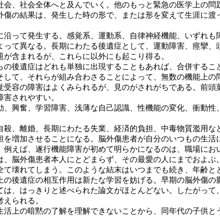
社会、社会全体へと及んでいく。他のもっと緊急の医学上の問
外傷の結果は、発生した時の形で、または形を変えて生涯に渡
に沿って発生する。感覚系、運動系、自律神経機能、いずれも
よって異なる。長期にわたる後遺症として、運動障害、痙攣、
題が含まれるが、これらに以外にも起こり得る。
らの後遺症はどれも単独に出現することもあれば、合併するこ
そして、それらが組み合わさることによって、無数の機能上の
覚受容の障害はよくみられるが、見のがされがちである。前頭
障害されやすい。
動、興奮、学習障害、浅薄な自己認識、性機能の変化、衝動性
。
自殺、離婚、長期にわたる失業、経済的負担、中毒物質濫用な
担を増加させることになる。脳外傷患者が自分のいつもの生活
。例えば、遂行機能障害が初めて明らかになるのは、職場にお
は、脳外傷患者本人にとどまらず、その最愛の人にまでおよぶ
全て壊れてしまう。このような結末はいつまでも続き、年齢と
上の後遺症の相互作用は新たな学習を妨げる。早期の脳外傷の
ては、はっきりと述べられた論文がほとんどない。したがって
考えられる。
生活上の暗黙の了解を理解できないことから、同年代の子供と