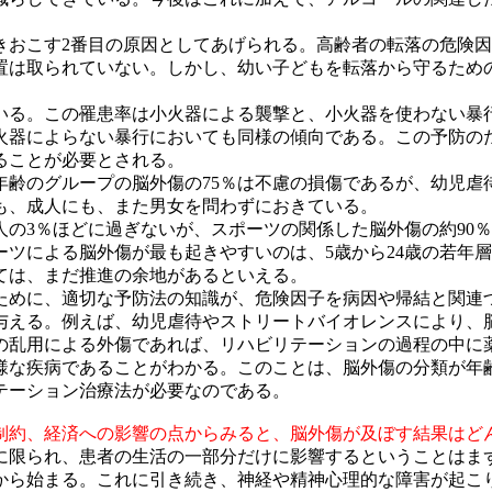
きおこす2番目の原因としてあげられる。高齢者の転落の危険
置は取られていない。しかし、幼い子どもを転落から守るため
ている。この罹患率は小火器による襲撃と、小火器を使わない暴
小火器によらない暴行においても同様の傾向である。この予防
ることが必要とされる。
年齢のグループの脳外傷の75％は不慮の損傷であるが、幼児虐
も、成人にも、また男女を問わずにおきている。
の3％ほどに過ぎないが、スポーツの関係した脳外傷の約90
ツによる脳外傷が最も起きやすいのは、5歳から24歳の若年
ては、まだ推進の余地があるといえる。
ために、適切な予防法の知識が、危険因子を病因や帰結と関連
与える。例えば、幼児虐待やストリートバイオレンスにより、
の乱用による外傷であれば、リハビリテーションの過程の中に
様な疾病であることがわかる。このことは、脳外傷の分類が年
テーション治療法が必要なのである。
制約、経済への影響の点からみると、脳外傷が及ぼす結果はど
に限られ、患者の生活の一部分だけに影響するということはま
から始まる。これに引き続き、神経や精神心理的な障害が起こ