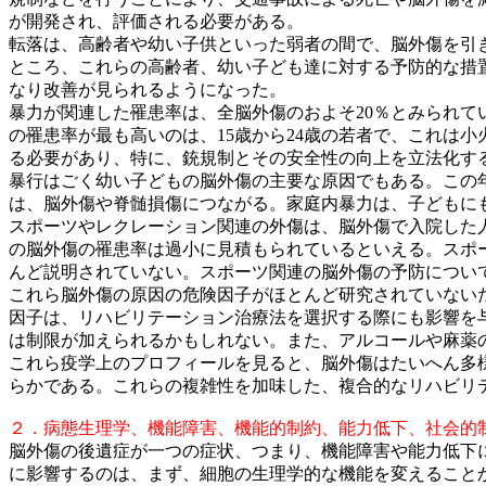
が開発され、評価される必要がある。
転落は、高齢者や幼い子供といった弱者の間で、脳外傷を引
ところ、これらの高齢者、幼い子ども達に対する予防的な措
なり改善が見られるようになった。
暴力が関連した罹患率は、全脳外傷のおよそ20％とみられ
の罹患率が最も高いのは、15歳から24歳の若者で、これは
る必要があり、特に、銃規制とその安全性の向上を立法化す
暴行はごく幼い子どもの脳外傷の主要な原因でもある。この
は、脳外傷や脊髄損傷につながる。家庭内暴力は、子どもに
スポーツやレクレーション関連の外傷は、脳外傷で入院した人
の脳外傷の罹患率は過小に見積もられているといえる。スポー
んど説明されていない。スポーツ関連の脳外傷の予防につい
これら脳外傷の原因の危険因子がほとんど研究されていない
因子は、リハビリテーション治療法を選択する際にも影響を
は制限が加えられるかもしれない。また、アルコールや麻薬
これら疫学上のプロフィールを見ると、脳外傷はたいへん多
らかである。これらの複雑性を加味した、複合的なリハビリ
２．病態生理学、機能障害、機能的制約、能力低下、社会的
脳外傷の後遺症が一つの症状、つまり、機能障害や能力低下
に影響するのは、まず、細胞の生理学的な機能を変えること