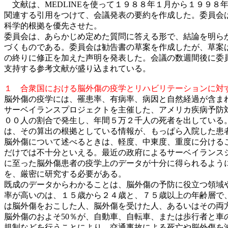
文献は、MEDLINEを使って１９８８年１月から１９９８
関連する引用をつけて、会議発表の要約を作成した。委員会
科学的根拠を優先させた。
委員会は、あらかじめ定めた質問に答える形で、結論を明ら
づくものである。委員会は勧告書の草案を作成したが、草案
の終りに修正を加えた声明を発表した。会議の数週間後に委
支持する参考文献が盛り込まれている。
１ 合衆国における脳外傷の疫学とリハビリテーションに対
脳外傷の疫学には、罹患率、有病率、病因と自然経過が含ま
サーベイランスプロジェクトを主催した、アメリカ疾病予防対策センター（C
００人の割合で発生し、年間５万２千人の死者を出している
は、その算出の根拠としている情報が、もっぱら入院した患
脳外傷について述べるときは、軽度、中東度、重度に分ける
だけでは不十分といえる。最近の政府によるサーベイランス
に至った脳外傷患者の疫学上のデータが十分に得られるよう
を、厳密に研究する必要がある。
既成のデータからわかることは、脳外傷の予防に役立つ領域
率が高いのは、１５歳から２４歳と、７５歳以上の年齢層で
は脳外傷をおこした人、脳外傷を受けた人、あるいはその両
脳外傷のおよそ50％が、自動車、自転車、または歩行者と
規制などを行うことにより、交通事故による死亡や脳外傷を