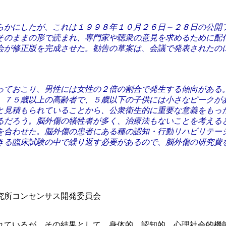
らかにしたが、これは１９９８年１０月２６日～２８日の公開
そのままの形で読まれ、専門家や聴衆の意見を求めるために配
会が修正版を完成させた。勧告の草案は、会議で発表されたの
っておこり、男性には女性の２倍の割合で発生する傾向がある
、７５歳以上の高齢者で、５歳以下の子供には小さなピークが
と見積もられていることから、公衆衛生的に重要な意義をもっ
るだろう。脳外傷の犠牲者が多く、治療法もないことを考える
を合わせた。脳外傷の患者にある種の認知・行動リハビリテー
きる臨床試験の中で繰り返す必要があるので、脳外傷の研究費
究所コンセンサス開発委員会
されているが、その結果として、身体的、認知的、心理社会的機