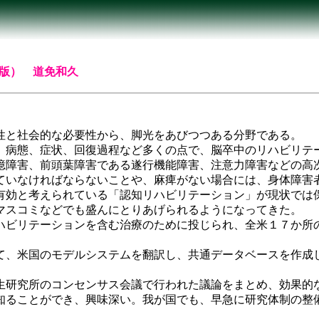
語版） 道免和久
性と社会的な必要性から、脚光をあびつつある分野である。
、病態、症状、回復過程など多くの点で、脳卒中のリハビリテ
憶障害、前頭葉障害である遂行機能障害、注意力障害などの高
ていなければならないことや、麻痺がない場合には、身体障害
有効と考えられている「認知リハビリテーション」が現状では
マスコミなどでも盛んにとりあげられるようになってきた。
リハビリテーションを含む治療のために投じられ、全米１７か所
て、米国のモデルシステムを翻訳し、共通データベースを作成
生研究所のコンセンサス会議で行われた議論をまとめ、効果的
知ることができ、興味深い。我が国でも、早急に研究体制の整