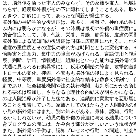
は、脳外傷を負った本人のみならず、その家族や友人、地域
わらず、軽度脳外傷がその下に隠れてしまうこともある。脳
ときや、加齢によって、あらたな問題が発生する。
脳外傷の神経学的な後遺症は、数多く、複雑で、神経系の軸
以内には明らかになるが、その時期は最初の外傷の重症度に
的合併症として、肺、代謝、栄養、胃腸、筋骨格、皮膚の問
脳外傷による認知面の後遺症は同様に広範囲にわたる。これ
遺症の重症度とその症状の表れ方は時間とともに変化する。
憶障害と注意力、集中力の障害があげられる。言語使用と視
察、判断、計画、情報処理、組織化といった能力は脳外傷で
共通に見られる行動異常には、反応の開始の障害、攻撃的言
トロールの変化、抑欝、不安もも脳外傷の後によく見られる
軽度、中等度、重度脳外傷の社会的な結末は数多く深刻で、
劇であり、社会福祉機関や法の執行機関、裁判所にかかる負
れる要求は増加し、さらなる心理社会的結末が明らかになる
のは入院治療が終了した後である。連鎖的に変動する悪影響
ることを報告している。家族としてのはたらきと人間関係の
小児の脳外傷にはまた、別の結末がある。身体、認知、行動
るかもしれないが、幼児の脳外傷の発達に与える結果につい
育プログラムの間には、かみ合う部分が乏しいという現状が
また、脳外傷の子供は、認知プロセスや行動上の問題、社会