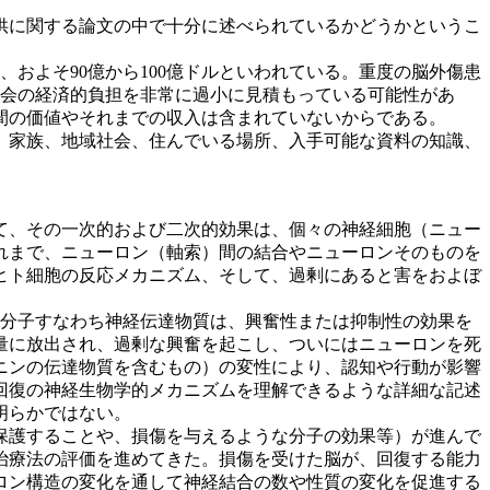
供に関する論文の中で十分に述べられているかどうかというこ
およそ90億から100億ドルといわれている。重度の脳外傷患
と社会の経済的負担を非常に過小に見積もっている可能性があ
間の価値やそれまでの収入は含まれていないからである。
、家族、地域社会、住んでいる場所、入手可能な資料の知識、
て、その一次的および二次的効果は、個々の神経細胞（ニュー
れまで、ニューロン（軸索）間の結合やニューロンそのものを
ヒト細胞の反応メカニズム、そして、過剰にあると害をおよぼ
ン分子すなわち神経伝達物質は、興奮性または抑制性の効果を
量に放出され、過剰な興奮を起こし、ついにはニューロンを死
ニンの伝達物質を含むもの）の変性により、認知や行動が影響
回復の神経生物学的メカニズムを理解できるような詳細な記述
明らかではない。
保護することや、損傷を与えるような分子の効果等）が進んで
治療法の評価を進めてきた。損傷を受けた脳が、回復する能力
ロン構造の変化を通して神経結合の数や性質の変化を促進する