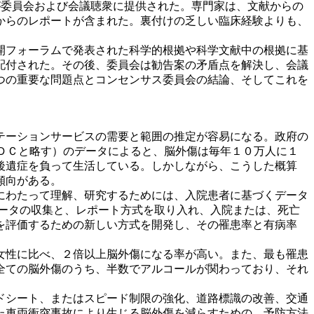
目が委員会および会議聴衆に提供された。専門家は、文献からの
からのレポートが含まれた。裏付けの乏しい臨床経験よりも、
開フォーラムで発表された科学的根拠や科学文献中の根拠に基
配付された。その後、委員会は勧告案の矛盾点を解決し、会議
つの重要な問題点とコンセンサス委員会の結論、そしてこれを
テーションサービスの需要と範囲の推定が容易になる。政府の
tion：以下ＣＤＣと略す）のデータによると、脳外傷は毎年１０万人に１
後遺症を負って生活している。しかしながら、こうした概算
傾向がある。
にわたって理解、研究するためには、入院患者に基づくデータ
ータの収集と、レポート方式を取り入れ、入院または、死亡
を評価するための新しい方式を開発し、その罹患率と有病率
女性に比べ、２倍以上脳外傷になる率が高い。また、最も罹患
全ての脳外傷のうち、半数でアルコールが関わっており、それ
ドシート、またはスピード制限の強化、道路標識の改善、交通
た車両衝突事故により生じる脳外傷を減らすための、予防方法