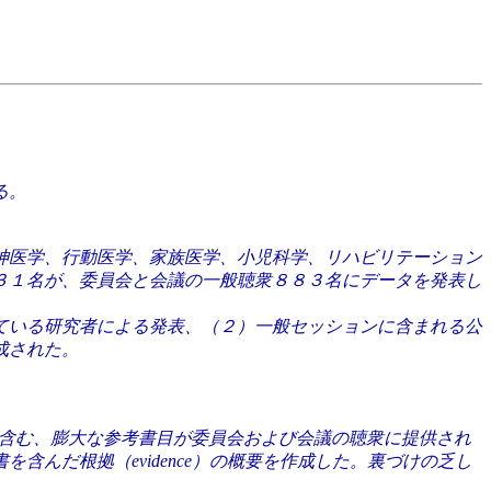
る。
神医学、行動医学、家族医学、小児科学、リハビリテーション
３１名が、委員会と会議の一般聴衆８８３名にデータを発表し
ている研究者による発表、（２）一般セッションに含まれる公
成された。
を含む、膨大な参考書目が委員会および会議の聴衆に提供され
んだ根拠（evidence）の概要を作成した。裏づけの乏し