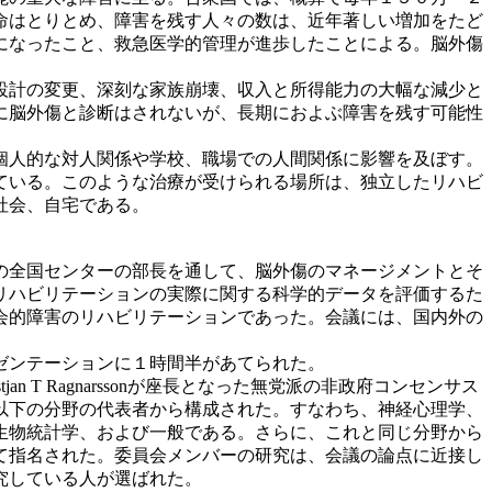
命はとりとめ、障害を残す人々の数は、近年著しい増加をたど
になったこと、救急医学的管理が進歩したことによる。脳外傷
設計の変更、深刻な家族崩壊、収入と所得能力の大幅な減少と
に脳外傷と診断はされないが、長期におよぶ障害を残す可能性
個人的な対人関係や学校、職場での人間関係に影響を及ぼす。
ている。このような治療が受けられる場所は、独立したリハビ
社会、自宅である。
究の全国センターの部長を通して、脳外傷のマネージメントとそ
リハビリテーションの実際に関する科学的データを評価するた
会的障害のリハビリテーションであった。会議には、国内外の
ゼンテーションに１時間半があてられた。
n T Ragnarssonが座長となった無党派の非政府コンセンサス
以下の分野の代表者から構成された。すなわち、神経心理学、
生物統計学、および一般である。さらに、これと同じ分野から
て指名された。委員会メンバーの研究は、会議の論点に近接し
究している人が選ばれた。