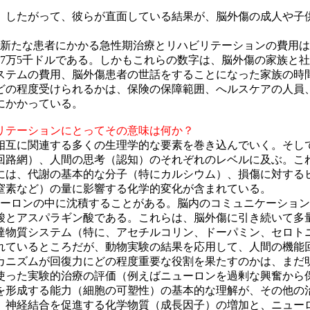
。したがって、彼らが直面している結果が、脳外傷の成人や子
たな患者にかかる急性期治療とリハビリテーションの費用は、
187万5千ドルである。しかもこれらの数字は、脳外傷の家族
ステムの費用、脳外傷患者の世話をすることになった家族の時
どの程度受けられるかは、保険の保障範囲、へルスケアの人員
にかかっている。
リテーションにとってその意味は何か？
相互に関連する多くの生理学的な要素を巻き込んでいく。そし
回路網）、人間の思考（認知）のそれぞれのレベルに及ぶ。こ
には、代謝の基本的な分子（特にカルシウム）、損傷に対する
窒素など）の量に影響する化学的変化が含まれている。
ューロンの中に沈積することがある。脳内のコミュニケーショ
酸とアスパラギン酸である。これらは、脳外傷に引き続いて多
達物質システム（特に、アセチルコリン、ドーパミン、セロト
れているところだが、動物実験の結果を応用して、人間の機能
カニズムが回復力にどの程度重要な役割を果たすのかは、まだ
使った実験的治療の評価（例えばニューロンを過剰な興奮から
を形成する能力（細胞の可塑性）の基本的な理解が、その他の
、神経結合を促進する化学物質（成長因子）の増加と、ニュー