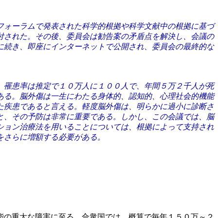
フォーラムで発表された科学的根拠や科学文献中の根拠に基づ
付された。その後、委員会は勧告案の矛盾点を解決し、会議の
に続き、即座にインターネットで公開され、委員会の最終的な
。罹患率は推定で１０万人に１００人で、年間５万２千人が死
ある。脳外傷は一生にわたる身体的、認知的、心理社会的機能
た疾患であると言える。軽度脳外傷は、明らかに過小に診断さ
と、その予防は非常に重要である。しかし、この会議では、脳
ション治療法を用いることについては、根拠によって支持され
をさらに増額する必要がある。
能の重大な障害に至る。合衆国では、概算で毎年１５０万～２