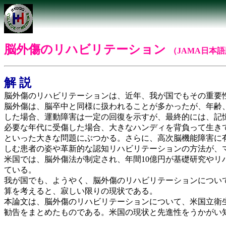
脳外傷のリハビリテーション
（JAMA日本
解 説
脳外傷のリハビリテーションは、近年、我が国でもその重要
脳外傷は、脳卒中と同様に扱われることが多かったが、年齢
した場合、運動障害は一定の回復を示すが、最終的には、記
必要な年代に受傷した場合、大きなハンディを背負って生き
といった大きな問題にぶつかる。さらに、高次脳機能障害に
しむ患者の姿や革新的な認知リハビリテーションの方法が、
米国では、脳外傷法が制定され、年間10億円が基礎研究や
ている。
我が国でも、ようやく、脳外傷のリハビリテーションについ
算を考えると、寂しい限りの現状である。
本論文は、脳外傷のリハビリテーションについて、米国立衛
勧告をまとめたものである。米国の現状と先進性をうかがい