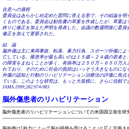
合意への過程
委員会はあらかじめ定めた質問に答える形で、その結論を明
くものである。委員会は勧告書の草案を作成したが、草案は
終りに修正を加えた声明を発表した。会議の数週間後に委員
修正を加えて更新された。
結 論
脳外傷は主に車両事故、転落、暴力行為、スポーツ外傷によ
亡している。罹患率が最も高いのは１５歳～２４歳の若者と
の障害をまねくことが多く、有病率は２５０万～６５０万人
れており、そのために社会の負担はいっそう大きなものにな
外傷の認知と行動のリハビリテーション治療法の評価に焦点
ている。このような研究は、もっと大規模に、さらに信頼で
JAMA.1999;282:974-983
脳外傷患者のリハビリテーション
-------------------------------------------------------------------
脳外傷患者のリハビリテーションについての米国国立衛生研
-------------------------------------------------------------------
脳外傷は｢外力によって脳が損傷を受けること｣と広く定義