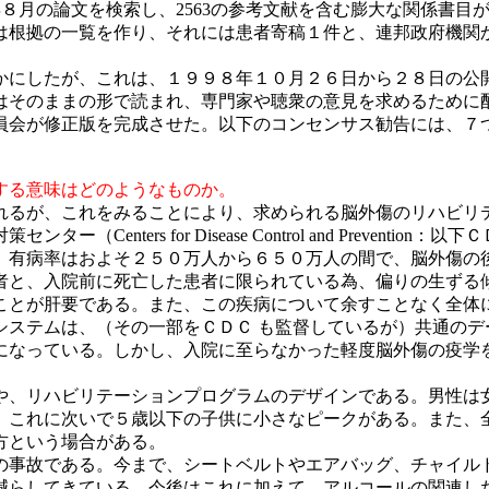
年８月の論文を検索し、2563の参考文献を含む膨大な関係書
は根拠の一覧を作り、それには患者寄稿１件と、連邦政府機関
かにしたが、これは、１９９８年１０月２６日から２８日の公
はそのままの形で読まれ、専門家や聴衆の意見を求めるために
員会が修正版を完成させた。以下のコンセンサス勧告には、７
する意味はどのようなものか。
れるが、これをみることにより、求められる脳外傷のリハビリ
enters for Disease Control and Preven
。有病率はおよそ２５０万人から６５０万人の間で、脳外傷の
者と、入院前に死亡した患者に限られている為、偏りの生ずる
ことが肝要である。また、この疾病について余すことなく全体
システムは、（その一部をＣＤＣ も監督しているが）共通のデ
になっている。しかし、入院に至らなかった軽度脳外傷の疫学
や、リハビリテーションプログラムのデザインである。男性は
、これに次いで５歳以下の子供に小さなピークがある。また、
方という場合がある。
車の事故である。今まで、シートベルトやエアバッグ、チャイル
減らしてきている。今後はこれに加えて、アルコールの関連し