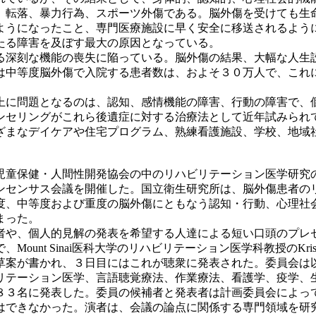
、転落、暴力行為、スポーツ外傷である。脳外傷を受けても生
ようになったこと、専門医療施設に早く安全に移送されるよう
たる障害を及ぼす最大の原因となっている。
る深刻な機能の喪失に陥っている。脳外傷の結果、大幅な人生
は中等度脳外傷で入院する患者数は、およそ３０万人で、これ
上に問題となるのは、認知、感情機能の障害、行動の障害で、
ンセリングがこれら後遺症に対する治療法として近年試みられ
ざまなデイケアや住宅プログラム、熟練看護施設、学校、地域
米児童保健・人間性開発協会の中のリハビリテーション医学研
ンセンサス会議を開催した。国立衛生研究所は、脳外傷患者の
度、中等度および重度の脳外傷にともなう認知・行動、心理社
まった。
者や、個人的見解の発表を希望する人達による短い口頭のプレ
t Sinai医科大学のリハビリテーション医学科教授のKristja
草案が書かれ、３日目にはこれが聴衆に発表された。委員会は
リテーション医学、言語聴覚療法、作業療法、看護学、疫学、
８３名に発表した。委員の候補者と発表者は計画委員会によっ
はできなかった。演者は、会議の論点に関係する専門領域を研