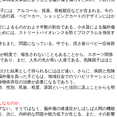
因子には、アルコール、投薬、骨粗鬆症などが含まれる。今の
の歩行器、ベビーカー、ショッピングカートのデザインにはか
行によるものがおよそ半数の割合である。小火器による脳外傷
のためには、ストリートバイオレンスを防ぐプログラムを強化す
待もまた、問題になっている。中でも、揺さ振りベビー症候群
％が軽度で、報告されないこともあることから、スポーツ関係
層であり、まだ、人生の先が長い人達である。危険因子はほと
づけた結果として得られるにはほど遠い。さらに、病因と危険
脳外傷を負った子どもは、地域社会でのリハビリテーションに
薬物依存症の治療が必要になるであろう。
齢、性別、民族、程度、原因といった項目に及ぶことからも明
んなものか。
ずない。そうではなく、脳外傷の後遺症がしばしば人間の機能
り、次に、内科的な問題や能力低下が生じる。また、その影響