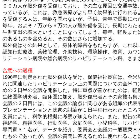
００万人が脳外傷を受傷しており、その主な原因は交通事故
っているが、これは、救急医療がより早く効果的に行われる
を受傷する人は、年齢を問わないが、子供、青年で長期にわ
毎年、およそ７万から９万の人が脳外傷を受け、長期にわた
生涯支出の増大ということになってしまう。毎年、軽度また
のあるものを含めると、その数はさらに増加する。
脳外傷はその結果として、身体的障害をもたらすが、これ以
認知行動療法、薬物管理、介助技術、環境操作、教育、カウ
リテーション病院や総合病院のリハビリテーション科、さま
合意への過程
1996年に制定された脳外傷法を受け、保健福祉長官は、全
れに関連したリハビリテーション上の問題についての全米コ
めの２日半の会議を開催した。特に重点が置かれたのは、軽
生物医学研究者、臨床医に加え、脳外傷患者とその家族も集
会議の２日目には、この会議の論点に関心がある組織の代表
プレゼンテーションと聴衆の討論が１日半程行われたところで、Moun
委員により、科学的根拠に考察が加えられた。また、勧告の
神経学、精神医学、行動医学、家庭医学、小児科学、リハビ
専門家３１名が、データを紹介、委員会と会議の一般聴衆８
たものであったが、会議の質問に答えるために使われること