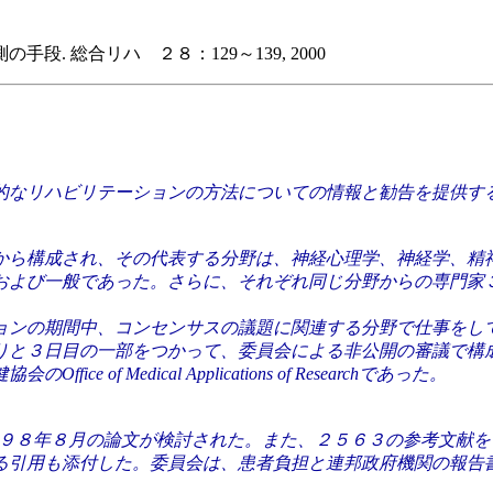
 総合リハ ２８：129～139, 2000
的なリハビリテーションの方法についての情報と勧告を提供す
から構成され、その代表する分野は、神経心理学、神経学、精
および一般であった。さらに、それぞれ同じ分野からの専門家
ョンの期間中、コンセンサスの議題に関連する分野で仕事をし
りと３日目の一部をつかって、委員会による非公開の審議で構
 Medical Applications of Researchであった。
１９９８年８月の論文が検討された。また、２５６３の参考文献
用も添付した。委員会は、患者負担と連邦政府機関の報告書を含