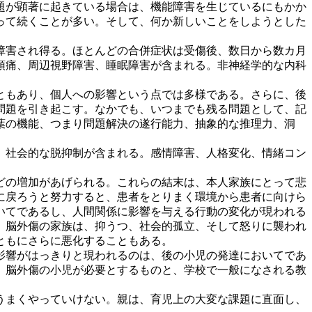
題が顕著に起きている場合は、機能障害を生じているにもかか
って続くことが多い。そして、何か新しいことをしようとした
障害され得る。ほとんどの合併症状は受傷後、数日から数カ月
頭痛、周辺視野障害、睡眠障害が含まれる。非神経学的な内科
ともあり、個人への影響という点では多様である。さらに、後
問題を引き起こす。なかでも、いつまでも残る問題として、記
葉の機能、つまり問題解決の遂行能力、抽象的な推理力、洞
、社会的な脱抑制が含まれる。感情障害、人格変化、情緒コン
どの増加があげられる。これらの結末は、本人家族にとって悲
に戻ろうと努力すると、患者をとりまく環境から患者に向けら
いてであるし、人間関係に影響を与える行動の変化が現われる
。脳外傷の家族は、抑うつ、社会的孤立、そして怒りに襲われ
ともにさらに悪化することもある。
影響がはっきりと現われるのは、後の小児の発達においてであ
、脳外傷の小児が必要とするものと、学校で一般になされる教
うまくやっていけない。親は、育児上の大変な課題に直面し、