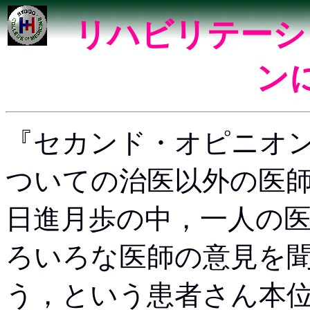
リハビリテーシ
ン
『セカンド・オピニオ
ついての治医以外の医
日進月歩の中，一人の
ろいろな医師の意見を
う，という患者さん本