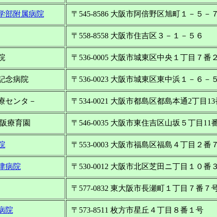
学部附属病院
〒545-8586 大阪市阿倍野区旭町１－５－
〒558-8558 大阪市住吉区３－１－５６
院
〒536-0005 大阪市城東区中央１丁目７番
記念病院
〒536-0023 大阪市城東区東中浜１－６－
療センタ－
〒534-0021 大阪市都島区都島本通2丁目13
大阪療育園
〒546-0035 大阪市東住吉区山坂５丁目11番
院
〒553-0003 大阪市福島区福島４丁目２番
津病院
〒530-0012 大阪市北区芝田ニ丁目１０番
〒577-0832 東大阪市長瀬町１丁目７番７
病院
〒573-8511 枚方市星丘４丁目８番１号