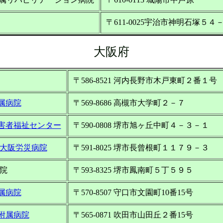
〒611-0025宇治市神明石塚５４
大阪府
〒586-8521 河内長野市木戸東町２番１号
属病院
〒569-8686 高槻市大学町２－７
害者福祉センター
〒590-0808 堺市旭ヶ丘中町４－３－１
 大阪労災病院
〒591-8025 堺市長曾根町１１７９－３
院
〒593-8325 堺市鳳南町５丁５９５
属病院
〒570-8507 守口市文園町10番15号
附属病院
〒565-0871 吹田市山田丘２番15号