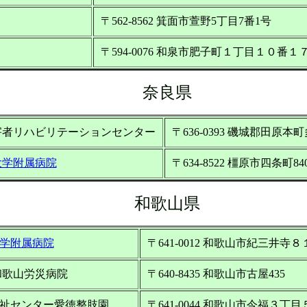
〒562-8562 箕面市萱野5丁目7番1号
〒594-0076 和泉市肥子町１丁目１０番１
奈良県
害者リハビリテーションセンター
〒636-0393 磯城郡田原本町
大学附属病院
〒634-8522 橿原市四条町8
和歌山県
学附属病院
〒641-0012 和歌山市紀三井寺
和歌山労災病院
〒640-8435 和歌山市古屋435
祉センター愛徳整肢園
〒641-0044 和歌山市今福３丁