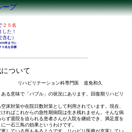
科グループ
で
２５名
した！
定含む）
2010年までに
７０名を目標
成について
リハビリテーション科専門医 道免和久
ある意味で「バブル」の状況にあります。回復期リハビリ
る空床対策や在院日数対策として利用されています。現在、
なければこれからの急性期病院は生き残れません。そんな病
わらず退院を迫られる患者さんが入院を継続でき、満足度を
さに一石三鳥の効果というわけです。
変更している所もあるようです。リハビリ医療が充実してい