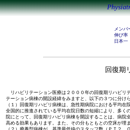
Phys
メン
伸び
日本一
回復期
リハビリテーション医療は２０００年の回復期リハビリテ
テーション病棟の開設経緯をみますと、以下の３つに分け
（１）回復期リハビリ病棟は、急性期病院における平均在
全国的に推進されている平均在院日数の短縮により、多く
院にとって、回復期リハビリ病棟を開設することは、病院
高める効果もあります。また、その分もともとの空床が埋
（２）療養型病棟が、基準最低線のスタッフ数（ＰＴ２、