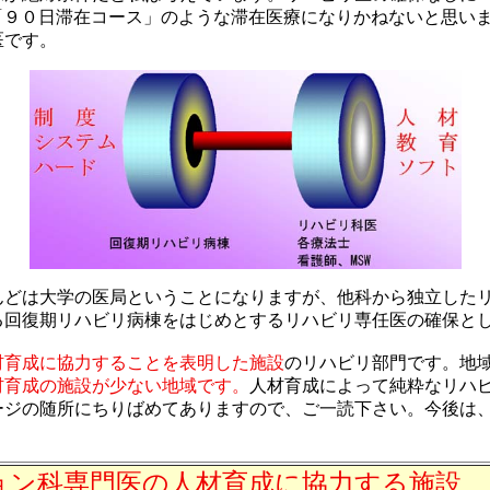
「９０日滞在コース」のような滞在医療になりかねないと思い
医です。
んどは大学の医局ということになりますが、他科から独立した
る回復期リハビリ病棟をはじめとするリハビリ専任医の確保と
材育成に協力することを表明した施設
のリハビリ部門です。地
材育成の施設が少ない地域です。
人材育成によって純粋なリハ
ージの随所にちりばめてありますので、ご一読下さい。今後は
ョン科専門医の人材育成に協力する施設