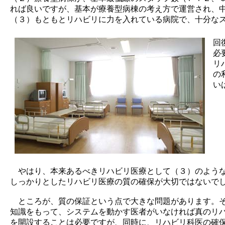
れば良いですが、基本が療養型病棟の考え方で運営され、
（３）もともとリハビリに力を入れている病院で、十分な
回
必
リ
の
い
やはり、本来あるべきリハビリ医療として（３）のような
しっかりとしたリハビリ医療の質の確保が大切ではないで
ところが、質の保証という点で大きな問題があります。そ
知識をもって、システムを動かす医者がいなければ真のリ
を開設することは必要ですが、同時に、リハビリ科医の確