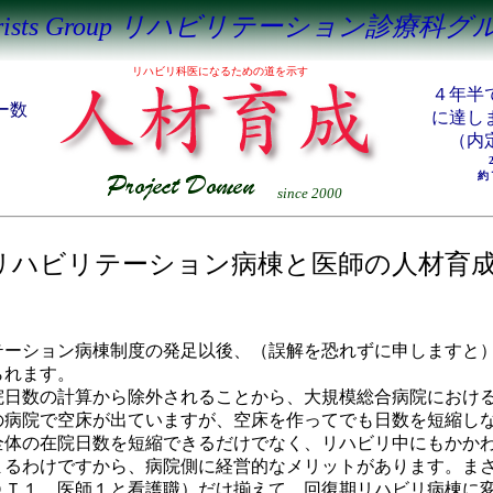
iatrists Group リハビリテーション診療
リハビリ科医になるための道を示す
４年半
バー数
に達しま
率
（内
約
since 2000
リハビリテーション病棟と医師の人材育
ーション病棟制度の発足以後、（誤解を恐れずに申しますと）
られます。
院日数の計算から除外されることから、大規模総合病院におけ
の病院で空床が出ていますが、空床を作ってでも日数を短縮し
全体の在院日数を短縮できるだけでなく、リハビリ中にもかか
まるわけですから、病院側に経営的なメリットがあります。ま
ＯＴ１、医師１と看護職）だけ揃えて、回復期リハビリ病棟に