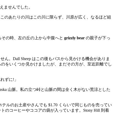
会えませんでした。
味だそうですが、このあたりの川はこの川に限らず、川原が広く、なるほど組
ているその時、左の丘の上から中腹へと
grizzly bear
の親子が下っ
Dall Sheep はこの後もバスから見かける機会がありま
るのをいくつか見かけましたが、まだその方が、至近距離でし
れずに!」
laska 山脈。私の立つ峠と山脈の間は全く木がない荒涼とした
ルのお土産やさんでも $1.70 くらいで同じものを売ってい
ーヒーやココアの袋が入っています。Stony Hill 到着