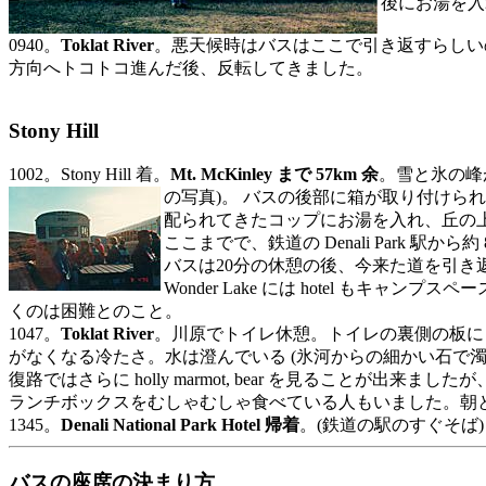
後にお湯を入
0940。
Toklat River
。悪天候時はバスはここで引き返すらしいのです
方向へトコトコ進んだ後、反転してきました。
Stony Hill
1002。Stony Hill 着。
Mt. McKinley まで 57km 余
。雪と氷の峰
の写真)。
バスの後部に箱が取り付けられ
配られてきたコップにお湯を入れ、丘の
ここまでで、鉄道の Denali Park 駅から約 80km
バスは20分の休憩の後、今来た道を引き
Wonder Lake には hotel 
くのは困難とのこと。
1047。
Toklat River
。川原でトイレ休憩。トイレの裏側の板に g
がなくなる冷たさ。水は澄んでいる (氷河からの細かい石で
復路ではさらに holly marmot, bear を見ること
ランチボックスをむしゃむしゃ食べている人もいました。朝と違
1345。
Denali National Park Hotel 帰着
。(鉄道の駅のすぐそば)
バスの座席の決まり方