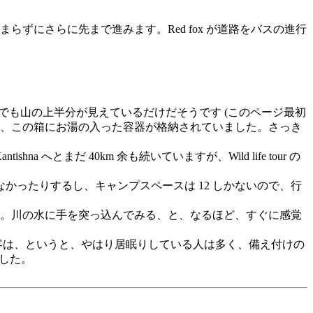
停まらずにさらに先まで進みます。Red fox が道路をバスの進行
でも山の上半分が見えているだけだそうです (このページ最初
、この箱にお湯の入った容器が格納されていました。さっき
Kantishna へとまだ 40km 余も続いていますが、Wild life tour の
られなかったりするし、キャンプスペースは 12 しかないので、行
いました。川の水に手を突っ込んでみる、と、なるほど、すぐに感覚
した。他の客は、というと、やはり居眠りしている人は多く、備え付けの
ました。