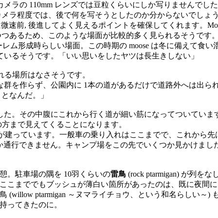
、カメラの 110mm レンズでは豆粒くらいにしか写りませんで
メラ程度では、後で何を写そうとしたのか分からないでしょう
スは微速前, 後進してよく見えるポイントを確保してくれます。M
つつあるため、このような場面が比較的多く見られるそうです
す。ハーレム形成時らしい場面。この時期の moose は冬に備
ているそうです。「いい思いをしたヤツは長生きしない」
が隠れる場所はなさそうです。
らず、公園内に 1本の道があるだけで道路外へは出られないから、動
ことなんだ。」
ました。その中腹にこれから行く道が細い筋になってついていま
下の方まで見えてくることになります。
っています。一般車の乗り入れはここまでで、これから先は、定期の 
だけしか通行できません。キャンプ場をこの先でいくつか見かけま
休憩。駐車場の隅を 10羽くらいの
雷鳥
(rock ptarmiga
ここまででもブッシュが薄白い箇所があったのは、既に夜間に
(willow ptarmigan ～ヌマライチョウ、という和名ら
持ってきたのに。