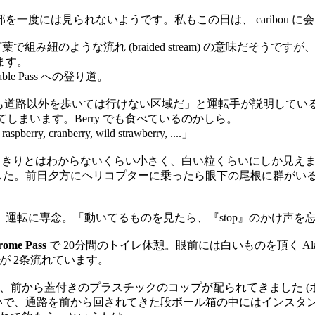
一度には見られないようです。私もこの日は、 caribou に
ian の言葉で組み紐のような流れ (braided stream) の意
ます。
le Pass への登り道。
レッキングでも道路以外を歩いては行けない区域だ」と運転手が説明し
しまいます。Berry でも食べているのかしら。
ranberry, wild strawberry, ....」
きりとはわからないくらい小さく、白い粒くらいにしか見えません。
でした。前日夕方にヘリコプターに乗ったら眼下の尾根に群がい
運転に専念。「動いてるものを見たら、『stop』のかけ声を忘
rome Pass
で 20分間のトイレ休憩。眼前には白いものを頂く A
が 2条流れています。
、前から蓋付きのプラスチックのコップが配られてきました (ホテ
いで、通路を前から回されてきた段ボール箱の中にはインスタントのコ