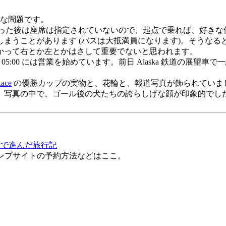
要な問題です。
てしまった後は座席は指定されていないので、起点で乗れば、好きな位置
なってしまうことがあります (バスは大抵満員になります)。そう
かって右とか左とかはさして重要でないと思われます。
は 05:00 には営業を始めています。前日 Alaska 鉄道の展望車で
Race
の優勝カップの実物と、花輪と、報道写真が飾られていました。Je
、写真の中で、ゴール後の犬たちの誇らしげな顔が印象的でし
ake まで進んだ旅行記
ンプサイトの予約方法などはここ。