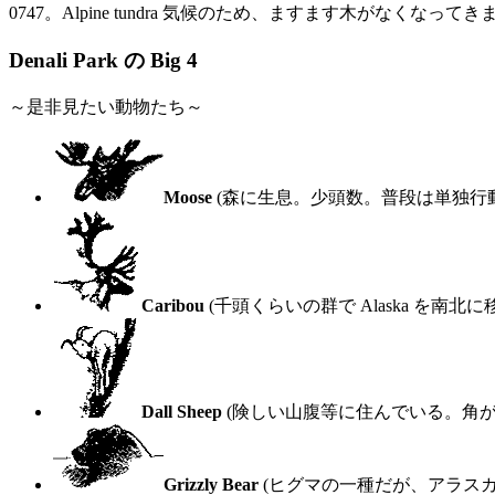
0747。Alpine tundra 気候のため、ますます木がなくなって
Denali Park の Big 4
～是非見たい動物たち～
Moose
(森に生息。少頭数。普段は単独行
Caribou
(千頭くらいの群で Alaska を南
Dall Sheep
(険しい山腹等に住んでいる。角が
Grizzly Bear
(ヒグマの一種だが、アラスカの