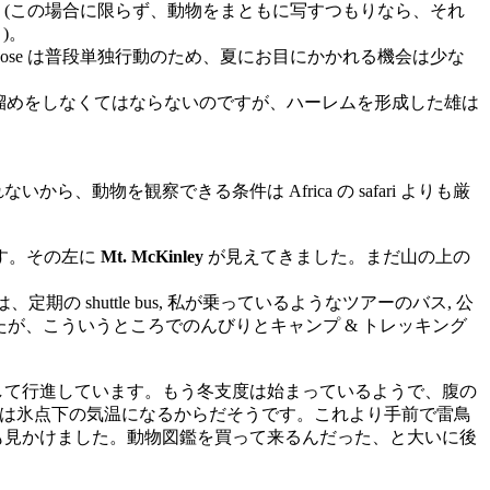
した (この場合に限らず、動物をまともに写すつもりなら、それ
)。
oose は普段単独行動のため、夏にお目にかかれる機会は少な
。
えて食い溜めをしなくてはならないのですが、ハーレムを形成した雄は
物を観察できる条件は Africa の safari よりも厳
す。その左に
Mt. McKinley
が見えてきました。まだ山の上の
shuttle bus, 私が乗っているようなツアーのバス, 公
したが、こういうところでのんびりとキャンプ & トレッキング
n) が列をなして行進しています。もう冬支度は始まっているようで、腹の
は氷点下の気温になるからだそうです。これより手前で雷鳥
しい～) も見かけました。動物図鑑を買って来るんだった、と大いに後