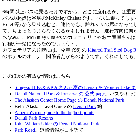
6時間以上バスに乗るわけですから、どこに座れるか、は重
バスの起点は谷底のMcKinley Chaletsです。バスに乗っ
Hotel 等) から乗り込むと、連れでも、離れ々々の席に
て、ちょっとつまらなくなるかもしれません。進行方向に向
ちなみに、McKinley Chalets のカフェテリアやお土産屋さん
行程が一緒になったのでしょう～。
カフェテリアの片隅には、今年 ('96) の
Iditarod Trail Sled Dog 
のホテルのオーナー関係者だからのようです。それにしても
このほかの有益な情報はこちら。
Shigeko HIKOSAKA さんが夏の Denali を Wonder L
Denali National Park & Preserve の 公式 page
。バスやキャ
The Alaskan Center Home Page の Denali National Park
Bell's Alaska Travel Guide の
Denali Park
編
America's roof guide to the highest points
Denali Park Resorts
John William Uhler の Denali National Park
Park Road
。道路情報が日本語で。