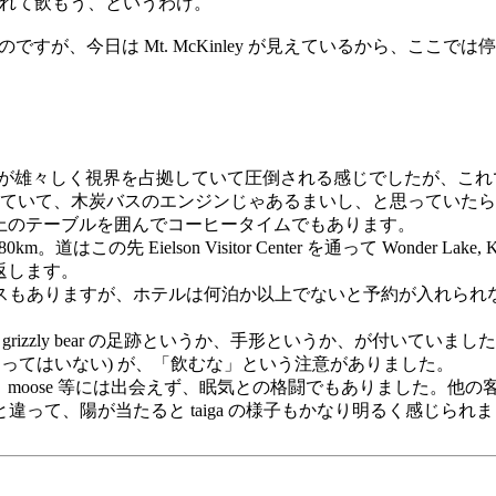
れて飲もう、というわけ。
が、今日は Mt. McKinley が見えているから、ここでは
が雄々しく視界を占拠していて圧倒される感じでしたが、これ
ていて、木炭バスのエンジンじゃあるまいし、と思っていたら
上のテーブルを囲んでコーヒータイムでもあります。
。道はこの先 Eielson Visitor Center を通って Wonder Lake, 
返します。
もキャンプスペースもありますが、ホテルは何泊か以上でないと予約が入れ
rizzly bear の足跡というか、手形というか、が付いて
濁ってはいない) が、「飲むな」という注意がありました。
が出来ましたが、moose 等には出会えず、眠気との格闘でもありま
って、陽が当たると taiga の様子もかなり明るく感じられ