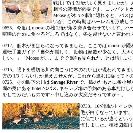
戦用) では 3頭がよく見えましたが
相当の装備が必要です。コンパクトカ
Moose が木々の間に隠れると、バ
いが、この時期はハーレムを形成し
0655。今度は moose の雄 2頭が角を突き合わせていま
喧嘩のために食べるどころではなく、冬を越せないと言われ
0712。低木がまばらになってきました。ここでは moose 
運転手兼ガイド「自然が厳しく、動物は頭数が少なく、大きな群を作
しい。」「Moose がここまでで 8頭も見られたことは珍しい
0715。眼下を横切る川の向こうに木のない山が現われてき
方の 1/3 くらいしか見えませんが、これから進むに従って
0725。その眼下の川は
Savage River
で、橋のたもとに番小屋が建
園の奥にある hotel のバス, キャンプ場の予約のある車
をしてみたいものです～申し込みが大変だそうですが～。
0733。10分間のトイレ
毛が白くなっています。
に似ているが違うという鳥 
悔しました。植物図鑑は