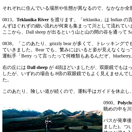
それぞれに住んでいる場所や生態が異なるので、なかなか全部を
0813。
Teklanika River
を渡ります。「teklanika」は Ind
んずほぐれずの細い流れが何束も集まって川として流れてい
ここから、Dall sheep が出るという山と山の間の谷を通って Sab
0838。「このあたり、grizzly bear が多くて、ト
ていきました。Bear でも、繁みにはいると姿が見えなくなって
運転手「Berry って言ったって何種類もあるんだぞ、blueberry, raspberry, c
右の丘には
Dall sheep
が 4頭ほどいましたが、双眼鏡でもはっ
したが、いずれの場合も 8倍の双眼鏡でもよく見えません
た。
このあたり、険しい道が続くので、運転手はガイドを休止し、
0900。
Polych
眺めの中を川
バスが発車後
ました)。つ