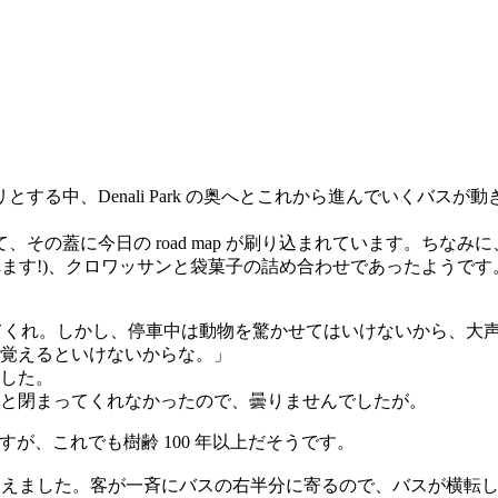
とする中、Denali Park の奥へとこれから進んでいくバ
、その蓋に今日の road map が刷り込まれています。ち
れます!)、クロワッサンと袋菓子の詰め合わせであったようです
言ってくれ。しかし、停車中は動物を驚かせてはいけないから、大
覚えるといけないからな。」
した。
と閉まってくれなかったので、曇りませんでしたが。
すが、これでも樹齢 100 年以上だそうです。
 が見えました。客が一斉にバスの右半分に寄るので、バスが横転しな