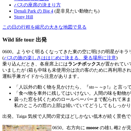
バスの座席の決まり方
Denali Park の Big 4
(是非見たい動物たち)
Stony Hill
この日の行程を縮尺の大きな地図で見る
Wild life tour 出発
0600。ようやく明るくなってきた東の空に明けの明星がキラリ
(
バスの旅の楽しさははじめに決まる、乗る場所に注意
)
乗り込んだとき、各座席上には
ランチボックス
が置かれていて
いましたが (箱も中味も未使用分は次の客のために再利用さ
運転手兼ガイドから注意があります。
「人以外の動く物を見かけたら、『sto～～p !』と
「食べ物を車外に残してはいけない。人間の味を動物が
曇った窓を拭くためのロールペーパーまで配られて来ま
私のところの窓の上部は傾いていてどうしてもしっかり
出発。Taiga 気候で人間の背丈ほどしかない低木が続く景色で
0650。右方向に
moose
の雄1, 雌2