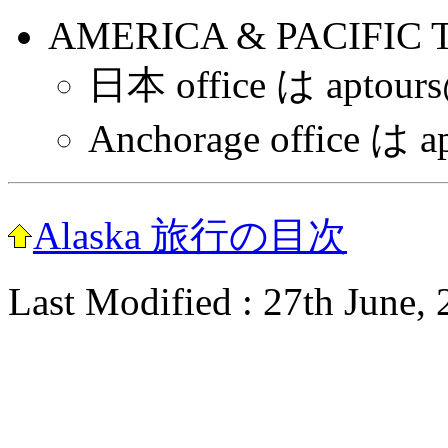
AMERICA & PACIFIC T
日本 office は aptours
Anchorage office は a
Alaska 旅行の目次
Last Modified : 27th June,