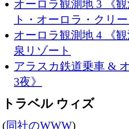
オーロラ観測地 3 《
ト・オーロラ・クリー
オーロラ観測地 4 《
泉リゾート
アラスカ鉄道乗車 &
3夜》
トラベル ウィズ
(
同社のWWW
)