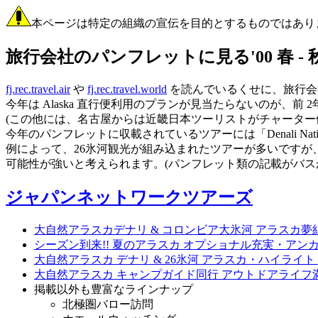
本ページは特定の組織の宣伝を目的とするものではあり
旅行会社のパンフレットに見る'00 春 -
fj.rec.travel.air
や
fj.rec.travel.world
を読んでいるくせに、旅行会
今年は Alaska 直行便利用のプランが見当たらないのが、
(この他には、名古屋からは近畿日本ツーリストがチャーター
今年のパンフレットに収載されているツアーには「Denali Nati
例によって、26氷河観光が組み込まれたツアーが多いですが、今年は 6月に Whitt
可能性が強いと考えられます。(パンフレット類の記載がバス
ジャパンネットワークツアーズ
大自然アラスカデナリ & コロンビア大氷河 アラスカ夢紀
シーズン到来!! 夏のアラスカ オプショナル充実・アンカ
大自然アラスカ デナリ & 26氷河 アラスカ・ハイライト 
大自然アラスカ キャンプガイド同行 アウトドアライフ満
掲載以外も豊富なラインナップ
北極圏バロー訪問