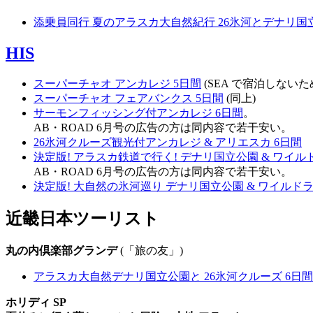
添乗員同行 夏のアラスカ大自然紀行 26氷河とデナリ国立
HIS
スーパーチャオ アンカレジ 5日間
(SEA で宿泊しない
スーパーチャオ フェアバンクス 5日間
(同上)
サーモンフィッシング付アンカレジ 6日間
。
AB・ROAD 6月号の広告の方は同内容で若干安い。
26氷河クルーズ観光付アンカレジ & アリエスカ 6日間
決定版! アラスカ鉄道で行く! デナリ国立公園 & ワイル
AB・ROAD 6月号の広告の方は同内容で若干安い。
決定版! 大自然の氷河巡り デナリ国立公園 & ワイルドラ
近畿日本ツーリスト
丸の内倶楽部グランデ
(「旅の友」)
アラスカ大自然デナリ国立公園と 26氷河クルーズ 6日間
ホリディ SP