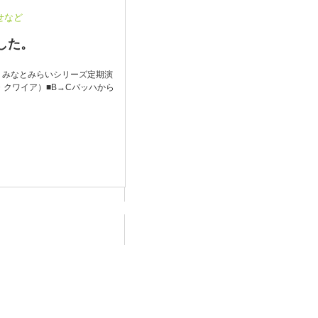
せなど
ました。
楽団 みなとみらいシリーズ定期演
ク・クワイア）■B→Cバッハから