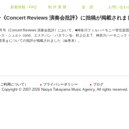
新着情報・FAQ
制 作 業 務
楽 譜
お問い合わ
Concert Reviews 演奏会批評》に拙稿が掲載され
号《Concert Reviews 演奏会批評》において、■神奈川フィルハーモニー管弦
ス・シュルト cond、エステバン・バタラン tp、村上公太 T、神奈川ハーモニッ
居亜美ｇについての拙評が掲載されました（📖巻末）。
（ご利用について）
プライバシーポリシー
ブログ
Copyright © 2007‐2026 Naoya Takayama Music Agency, All rights reserved.