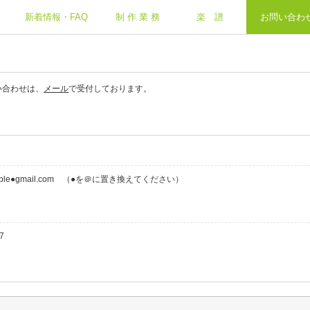
新着情報・FAQ
制 作 業 務
楽 譜
お問い合わ
い合わせは、
メール
で受付しております。
le●gmail.com
（●を＠に置き換えてください）
7