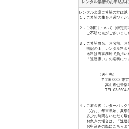
レンタル楽譜のお申込み
レンタル楽譜ご希望の方は以
１．ご希望の曲をお選びくだ
２．ご利用について（特定商
ご不明な点がございまし
３．ご希望曲名、お名前、お
明記の上、レンタル料金を
送料は当事務所で負担い
「速達扱い」の送料につい
〈送付先〉
〒116-0003 東京都荒川
高山直也音楽事
TEL.03-5604-88
４．ご着金後〈レターパック
（なお、年末年始、夏季休
多少お時間をいただく場合
お急ぎの場合は、「速達扱
お申込みの際に
こちら
ま