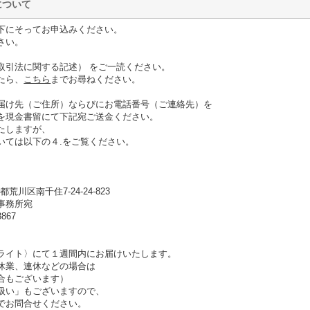
について
下にそってお申込みください。
さい。
取引法に関する記述） をご一読ください。
たら、
こちら
までお尋ねください。
届け先（ご住所）ならびにお電話番号（ご連絡先）を
現金書留にて下記宛ご送金ください。
たしますが、
ては以下の４.をご覧ください。
区南千住7-24-24-823
務所宛
67
ライト〉にて１週間内にお届けいたします。
業、連休などの場合は
もございます）
い」もございますので、
でお問合せください。