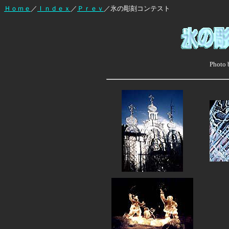
Ｈｏｍｅ
／
Ｉｎｄｅｘ
／
Ｐｒｅｖ
／氷の彫刻コンテスト
Photo