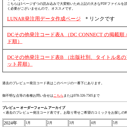
こちらは1ページずつの読み込みで大変軽いため上記の大きなPDFファイルを
く必要がございませんので、オススメです。
LUNAR発注用データ作成ページ
＊リンクです
DCその他発注コード表A （DC CONNECT の掲載順 
ド順）
DCその他発注コード表B （出版社別、タイトル名
ット昇順）
過去のプレビュー発注コード表はこのページの一番下にあります。
御不明な点等の各種お問い合せは
こちら
または078-326-7505まで
プレビュー オーダーフォーム アーカイブ
＜過去のプレビュー発注コード表です。お取り寄せご希望のコミックをお探しの
2024年
1月
2月
3月
4月
5月