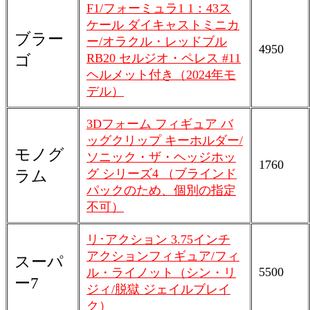
F1/フォーミュラ1 1：43ス
ケール ダイキャストミニカ
ブラー
ー/オラクル・レッドブル
4950
RB20 セルジオ・ペレス #11
ゴ
ヘルメット付き（2024年モ
デル）
3Dフォーム フィギュア バ
ッグクリップ キーホルダー/
モノグ
ソニック・ザ・ヘッジホッ
1760
グ シリーズ4 （ブラインド
ラム
パックのため、個別の指定
不可）
リ･アクション 3.75インチ
アクションフィギュア/フィ
スーパ
5500
ル・ライノット（シン・リ
ー7
ジィ/脱獄 ジェイルブレイ
ク）