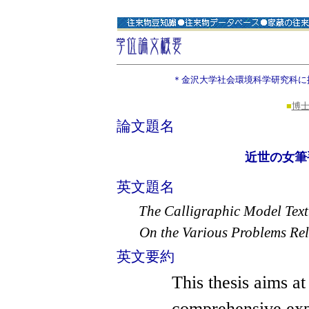
＊金沢大学社会環境科学研究科に
■
博
論文題名
近世の女筆
英文題名
The Calligraphic Model Tex
On the Various Problems Rel
英文要約
This thesis aims at
comprehensive expo