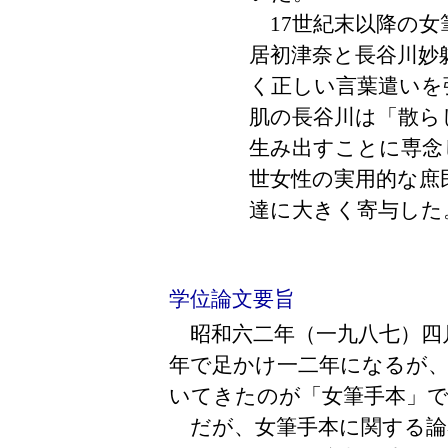
17世紀末以降の女
居初津奈と長谷川妙
く正しい言葉遣いを
肌の長谷川は「散ら
生み出すことに専念
世女性の実用的な庶
達に大きく寄与した
学位論文要旨
昭和六二年（一九八七）四
年で足かけ一二年になるが、
いてきたのが「女筆手本」
だが、女筆手本に関する論