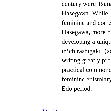
century were Tsun
Hasegawa. While I
feminine and corre
Hasegawa, more of 
developing a uniqu
in‘chirashigaki（s
writing greatly pr
practical commoner
feminine epistolar
Edo period.