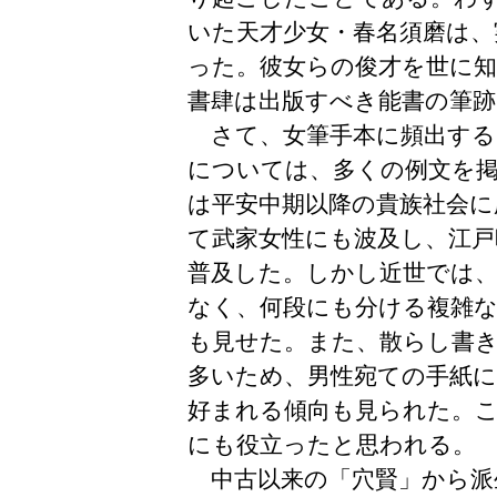
いた天才少女・春名須磨は、
った。彼女らの俊才を世に
書肆は出版すべき能書の筆
さて、女筆手本に頻出する
については、多くの例文を
は平安中期以降の貴族社会
て武家女性にも波及し、江戸
普及した。しかし近世では
なく、何段にも分ける複雑な
も見せた。また、散らし書
多いため、男性宛ての手紙に
好まれる傾向も見られた。
にも役立ったと思われる。
中古以来の「穴賢」から派