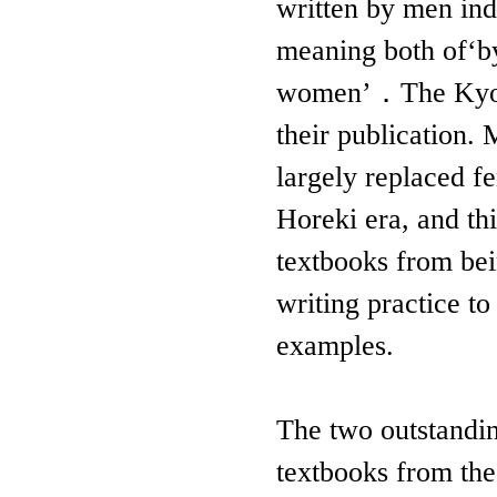
written by men ind
meaning both of‘
women’．The Kyoho
their publication.
largely replaced f
Horeki era, and thi
textbooks from be
writing practice to
exampl
The two outstandin
textbooks from the