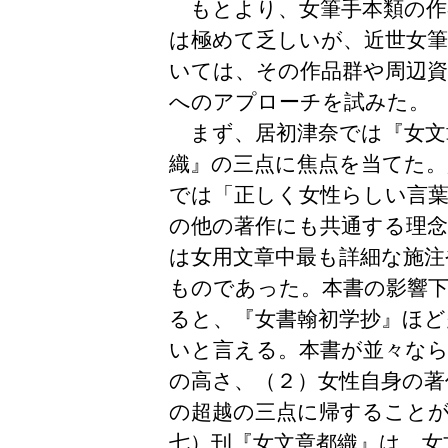
もとより、女筆手本類の作
は極めて乏しいが、近世女筆
いては、その作品群や周辺資
へのアプローチを試みた。
まず、居初津奈では『女文
織』の三点に焦点を当てた。
では「正しく女性らしい言
の他の著作にも共通する理念
は女用文章中最も詳細な施注
ものであった。本書の影響
ると、『女書翰初学抄』ほど
いと言える。本書が並々なら
の高さ、（２）女性自身の著
の超越の三点に帰すること
七）刊『女文章都織』は、女