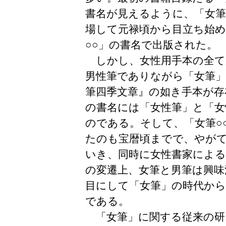
書名が見えるように、「女筆
場して元禄頃から目立ち始め
○○」の書名で出版された。
しかし、女性用手本の全て
男性筆でありながら「女筆」
筆四季文章』の如き手本が存
の書名には「女性筆」と「女
のである。そして、「女筆○
たのも宝暦頃までで、やが
いき、同時に女性書家による
の変遷上、女筆と男筆は興味
目にして「女筆」の時代か
である。
「女筆」に関する従来の研